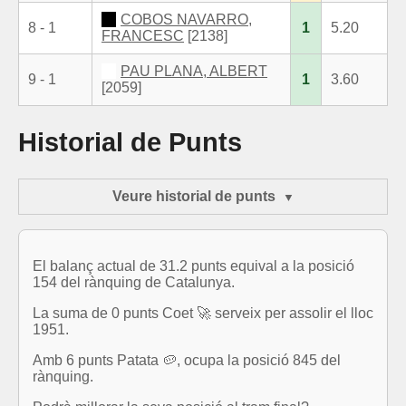
COBOS NAVARRO,
8 - 1
1
5.20
FRANCESC
[2138]
PAU PLANA, ALBERT
9 - 1
1
3.60
[2059]
Historial de Punts
Veure historial de punts
El balanç actual de 31.2 punts equival a la posició
154 del rànquing de Catalunya.
La suma de 0 punts Coet 🚀 serveix per assolir el lloc
1951.
Amb 6 punts Patata 🥔, ocupa la posició 845 del
rànquing.