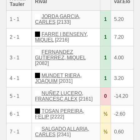
Rival
var.Elo
Tauler
JORDA GARCIA,
1 - 1
1
5.20
CARLES
[2133]
FARRE I BENSENY,
2 - 1
1
7.20
MIQUEL
[2216]
FERNANDEZ
3 - 1
GUTIERREZ, MIQUEL
1
4.00
[2082]
MUNDET RIERA,
4 - 1
1
3.20
JOAQUIM
[2031]
NUÑEZ LUCERO,
5 - 1
0
-14.20
FRANCESC ALEX
[2161]
TOSAN PEREIRA,
6 - 1
½
-2.60
FELIP
[2222]
SALGADO ALLARIA,
7 - 1
½
0.60
CARLES
[2341]