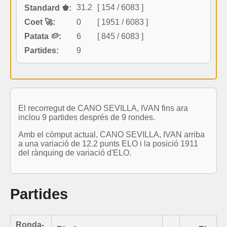
31.2
[ 154 / 6083 ]
Standard ♚:
Coet 🚀:
0
[ 1951 / 6083 ]
Patata 🥔:
6
[ 845 / 6083 ]
Partides:
9
El recorregut de CANO SEVILLA, IVAN fins ara
inclou 9 partides després de 9 rondes.
Amb el còmput actual, CANO SEVILLA, IVAN arriba
a una variació de 12.2 punts ELO i la posició 1911
del rànquing de variació d'ELO.
Partides
Ronda-