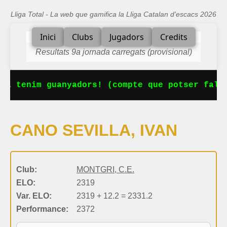
Lliga Total - La web que gamifica la Lliga Catalan d'escacs 2026
Inici
Clubs
Jugadors
Credits
Resultats 9a jornada carregats (provisional)
Ja tenim guanyadors! (compte que potser falta
CANO SEVILLA, IVAN
Club:
MONTGRI, C.E.
ELO:
2319
Var. ELO:
2319 + 12.2 = 2331.2
Performance:
2372