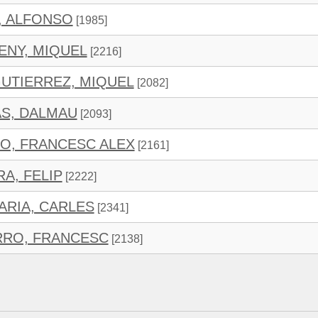
, ALFONSO
[1985]
ENY, MIQUEL
[2216]
UTIERREZ, MIQUEL
[2082]
AS, DALMAU
[2093]
O, FRANCESC ALEX
[2161]
A, FELIP
[2222]
ARIA, CARLES
[2341]
RRO, FRANCESC
[2138]