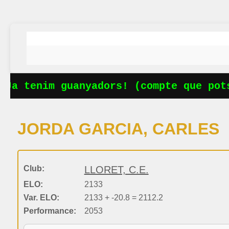
Ja tenim guanyadors! (compte que potse
JORDA GARCIA, CARLES
Club:
LLORET, C.E.
ELO:
2133
Var. ELO:
2133 + -20.8 = 2112.2
Performance:
2053