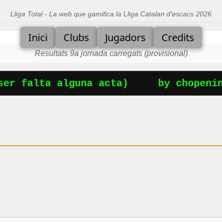
Lliga Total - La web que gamifica la Lliga Catalan d'escacs 2026
Inici
Clubs
Jugadors
Credits
Resultats 9a jornada carregats (provisional)
r falta alguna acta)
by chopening