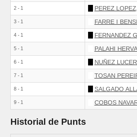
PEREZ LOPEZ
2 - 1
FARRE I BENS
3 - 1
FERNANDEZ G
4 - 1
PALAHI HERV
5 - 1
NUÑEZ LUCER
6 - 1
TOSAN PEREIR
7 - 1
SALGADO ALL
8 - 1
COBOS NAVA
9 - 1
Historial de Punts