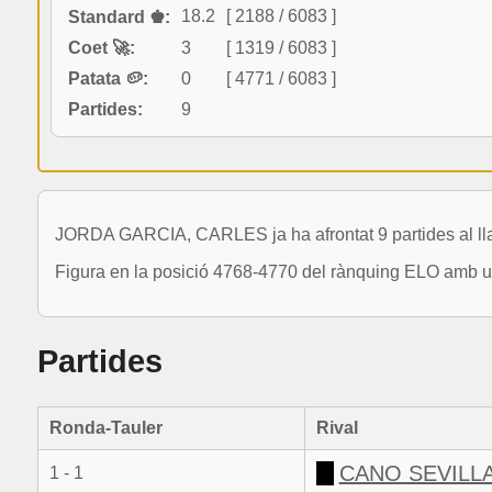
18.2
[ 2188 / 6083 ]
Standard ♚:
Coet 🚀:
3
[ 1319 / 6083 ]
Patata 🥔:
0
[ 4771 / 6083 ]
Partides:
9
JORDA GARCIA, CARLES ja ha afrontat 9 partides al lla
Figura en la posició 4768-4770 del rànquing ELO amb un
Partides
Ronda-Tauler
Rival
CANO SEVILLA
1 - 1