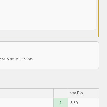
ació de 35.2 punts.
var.Elo
1
8.80