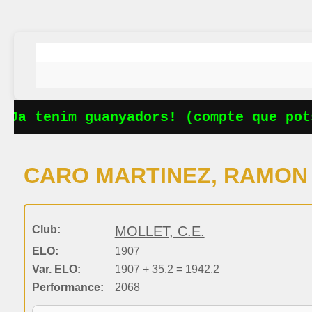
Ja tenim guanyadors! (compte que pots
CARO MARTINEZ, RAMON
Club:
MOLLET, C.E.
ELO:
1907
Var. ELO:
1907 + 35.2 = 1942.2
Performance:
2068