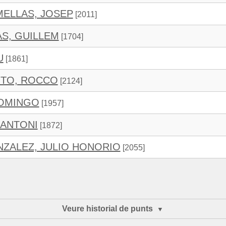
ELLAS, JOSEP
[2011]
S, GUILLEM
[1704]
U
[1861]
ITO, ROCCO
[2124]
DOMINGO
[1957]
 ANTONI
[1872]
ZALEZ, JULIO HONORIO
[2055]
Veure historial de punts