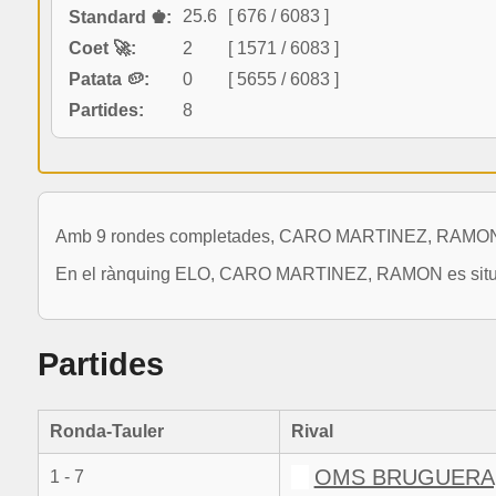
25.6
[ 676 / 6083 ]
Standard ♚:
Coet 🚀:
2
[ 1571 / 6083 ]
Patata 🥔:
0
[ 5655 / 6083 ]
Partides:
8
Amb 9 rondes completades, CARO MARTINEZ, RAMON ja
En el rànquing ELO, CARO MARTINEZ, RAMON es situa en
Partides
Ronda-Tauler
Rival
OMS BRUGUERA
1 - 7