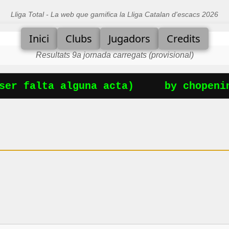
Lliga Total - La web que gamifica la Lliga Catalan d'escacs 2026
Inici
Clubs
Jugadors
Credits
Resultats 9a jornada carregats (provisional)
er falta alguna acta)
by chopening