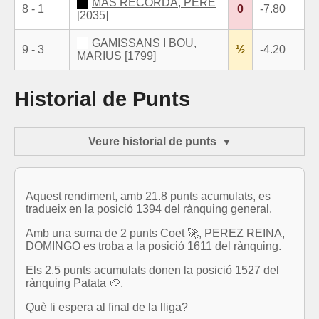
MAS RECORDA, PERE
8 - 1
0
-7.80
[2035]
GAMISSANS I BOU,
9 - 3
½
-4.20
MARIUS
[1799]
Historial de Punts
Veure historial de punts
Aquest rendiment, amb 21.8 punts acumulats, es
tradueix en la posició 1394 del rànquing general.
Amb una suma de 2 punts Coet 🚀, PEREZ REINA,
DOMINGO es troba a la posició 1611 del rànquing.
Els 2.5 punts acumulats donen la posició 1527 del
rànquing Patata 🥔.
Què li espera al final de la lliga?