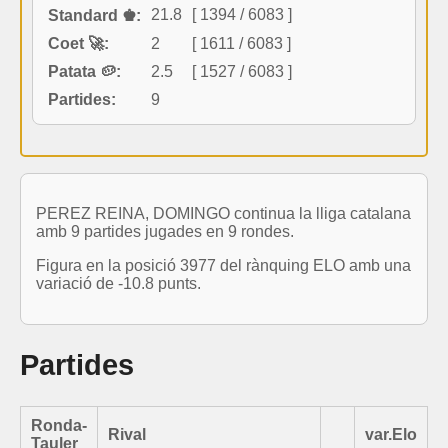
21.8
[ 1394 / 6083 ]
Standard ♚:
Coet 🚀:
2
[ 1611 / 6083 ]
Patata 🥔:
2.5
[ 1527 / 6083 ]
Partides:
9
PEREZ REINA, DOMINGO continua la lliga catalana
amb 9 partides jugades en 9 rondes.
Figura en la posició 3977 del rànquing ELO amb una
variació de -10.8 punts.
Partides
Ronda-
Rival
var.Elo
Tauler