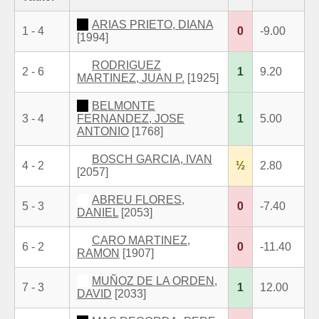
ARIAS PRIETO, DIANA
1 - 4
0
-9.00
[1994]
RODRIGUEZ
2 - 6
1
9.20
MARTINEZ, JUAN P.
[1925]
BELMONTE
3 - 4
FERNANDEZ, JOSE
1
5.00
ANTONIO
[1768]
BOSCH GARCIA, IVAN
4 - 2
½
2.80
[2057]
ABREU FLORES,
5 - 3
0
-7.40
DANIEL
[2053]
CARO MARTINEZ,
6 - 2
0
-11.40
RAMON
[1907]
MUÑOZ DE LA ORDEN,
7 - 3
1
12.00
DAVID
[2033]