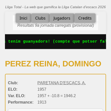
Lliga Total - La web que gamifica la Lliga Catalan d'escacs 2026
Inici
Clubs
Jugadors
Credits
Resultats 9a jornada carregats (provisional)
Ja tenim guanyadors! (compte que potser falta
PEREZ REINA, DOMINGO
Club:
PARETANA D'ESCACS, A.
ELO:
1957
Var. ELO:
1957 + -10.8 = 1946.2
Performance:
1913