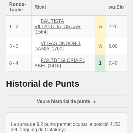
Ronda-
Rival
var.Elo
Tauler
BAUTISTA
1 - 2
VILLAECIJA, OSCAR
½
2.20
[1564]
VEGAS ONDOÑO,
3 - 2
½
5.00
DAMIA
[1700]
FONTDEGLORIA PI,
8 - 4
1
7.40
ABEL
[1416]
Historial de Punts
Veure historial de punts
La suma de 9.2 punts permet ocupar la posició 4152
del rànquing de Catalunya.