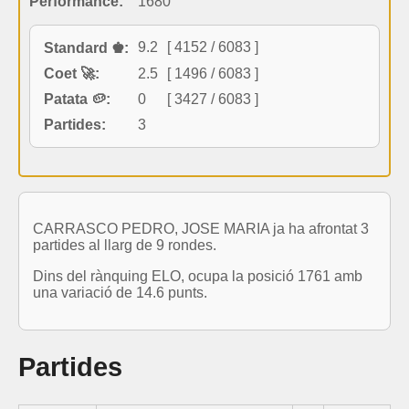
Performance:
1680
9.2
[ 4152 / 6083 ]
Standard ♚:
Coet 🚀:
2.5
[ 1496 / 6083 ]
Patata 🥔:
0
[ 3427 / 6083 ]
Partides:
3
CARRASCO PEDRO, JOSE MARIA ja ha afrontat 3
partides al llarg de 9 rondes.
Dins del rànquing ELO, ocupa la posició 1761 amb
una variació de 14.6 punts.
Partides