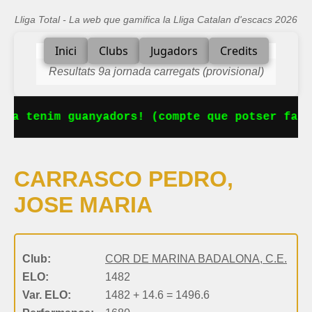
Lliga Total - La web que gamifica la Lliga Catalan d'escacs 2026
Inici
Clubs
Jugadors
Credits
Resultats 9a jornada carregats (provisional)
 Ja tenim guanyadors! (compte que potser falt
CARRASCO PEDRO,
JOSE MARIA
Club:
COR DE MARINA BADALONA, C.E.
ELO:
1482
Var. ELO:
1482 + 14.6 = 1496.6