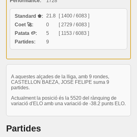
Performance:
1728
21.8
[ 1400 / 6083 ]
Standard ♚:
Coet 🚀:
0
[ 2729 / 6083 ]
Patata 🥔:
5
[ 1153 / 6083 ]
Partides:
9
A aquestes alçades de la lliga, amb 9 rondes,
CASTELLON BAEZA, JOSE FELIPE suma 9
partides.
Actualment la posició és la 5520 del rànquing de
variació d'ELO amb una variació de -38.2 punts ELO.
Partides