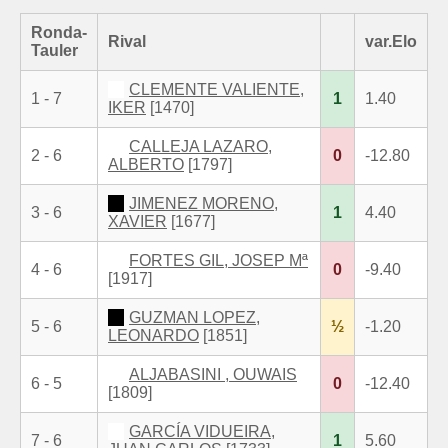
Ronda-
Rival
var.Elo
Tauler
CLEMENTE VALIENTE,
1 - 7
1
1.40
IKER
[1470]
CALLEJA LAZARO,
2 - 6
0
-12.80
ALBERTO
[1797]
JIMENEZ MORENO,
3 - 6
1
4.40
XAVIER
[1677]
FORTES GIL, JOSEP Mª
4 - 6
0
-9.40
[1917]
GUZMAN LOPEZ,
5 - 6
½
-1.20
LEONARDO
[1851]
ALJABASINI , OUWAIS
6 - 5
0
-12.40
[1809]
GARCÍA VIDUEIRA,
7 - 6
1
5.60