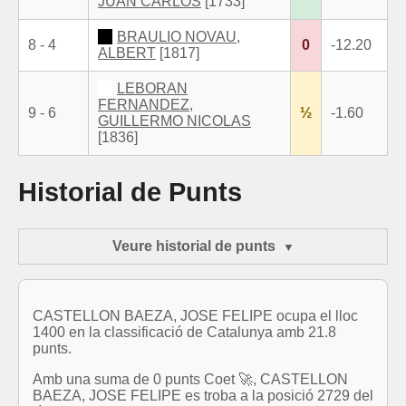
JUAN CARLOS
[1733]
BRAULIO NOVAU,
8 - 4
0
-12.20
ALBERT
[1817]
LEBORAN
FERNANDEZ,
9 - 6
½
-1.60
GUILLERMO NICOLAS
[1836]
Historial de Punts
Veure historial de punts
CASTELLON BAEZA, JOSE FELIPE ocupa el lloc
1400 en la classificació de Catalunya amb 21.8
punts.
Amb una suma de 0 punts Coet 🚀, CASTELLON
BAEZA, JOSE FELIPE es troba a la posició 2729 del