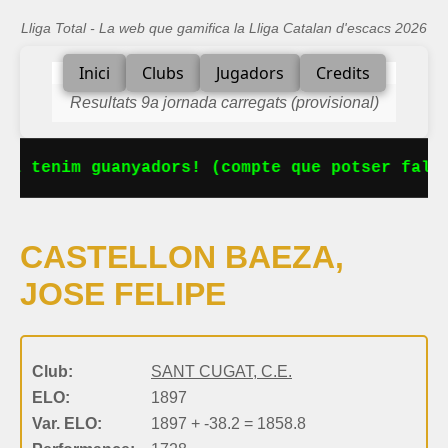
Lliga Total - La web que gamifica la Lliga Catalan d'escacs 2026
Inici
Clubs
Jugadors
Credits
Resultats 9a jornada carregats (provisional)
Ja tenim guanyadors! (compte que potser falta
CASTELLON BAEZA,
JOSE FELIPE
Club:
SANT CUGAT, C.E.
ELO:
1897
Var. ELO:
1897 + -38.2 = 1858.8