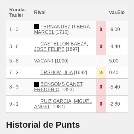
Ronda-
Rival
var.Elo
Tauler
FERNANDEZ RIBERA,
1 - 3
0
-9.00
MARCEL
[1710]
CASTELLON BAEZA,
3 - 6
0
-4.40
JOSE FELIPE
[1897]
5 - 8
VACANT [1000]
5.00
7 - 2
ERSHOV , ILIA
[1692]
½
0.40
BONSOMS CANET,
8 - 3
0
-5.40
FREDERIC
[1853]
RUIZ GARCIA, MIGUEL
9 - 1
0
-2.80
ANGEL
[1987]
Historial de Punts