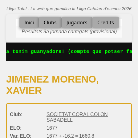
Lliga Total - La web que gamifica la Lliga Catalan d'escacs 2026
Inici
Clubs
Jugadors
Credits
Resultats 9a jornada carregats (provisional)
 Ja tenim guanyadors! (compte que potser falt
JIMENEZ MORENO,
XAVIER
Club:
SOCIETAT CORAL COLON
SABADELL
ELO:
1677
Var. ELO:
1677 + -16.2 = 1660.8