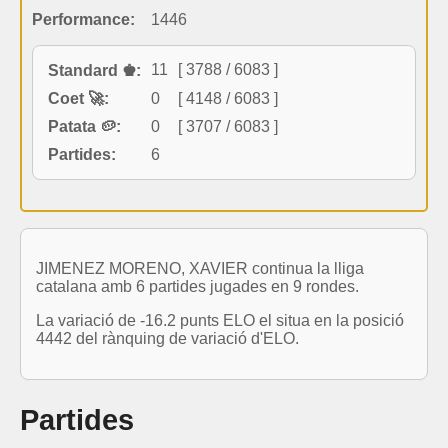
Performance:
1446
11
[ 3788 / 6083 ]
Standard ♚:
Coet 🚀:
0
[ 4148 / 6083 ]
Patata 🥔:
0
[ 3707 / 6083 ]
Partides:
6
JIMENEZ MORENO, XAVIER continua la lliga
catalana amb 6 partides jugades en 9 rondes.
La variació de -16.2 punts ELO el situa en la posició
4442 del rànquing de variació d'ELO.
Partides