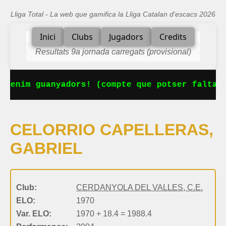
Lliga Total - La web que gamifica la Lliga Catalan d'escacs 2026
Inici
Clubs
Jugadors
Credits
Resultats 9a jornada carregats (provisional)
 tenim guanyadors! (compte que potser falta a
CELORRIO CAPELLERAS,
GABRIEL
Club:
CERDANYOLA DEL VALLES, C.E.
ELO:
1970
Var. ELO:
1970 + 18.4 = 1988.4