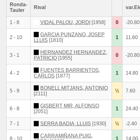
Ronda-
Rival
var.El
Tauler
1 - 8
VIDAL PALOU, JORDI
[1958]
0
-20.80
GARCIA PUNZANO, JOSEP
2 - 10
1
11.60
LLUIS
[1810]
HERNANDEZ HERNANDEZ,
3 - 1
0
-20.80
PATRICIO
[1955]
FUENTES BARRIENTOS,
4 - 2
1
14.80
CARLOS
[1877]
BONELL MITJANS, ANTONIO
5 - 9
½
7.60
[2111]
GISBERT MIR, ALFONSO
6 - 8
1
24.40
[2051]
7 - 1
SERRA BADIA, LLUIS
[1930]
½
-2.40
CARRAMIÑANA PUIG,
8 - 10
1
14.00