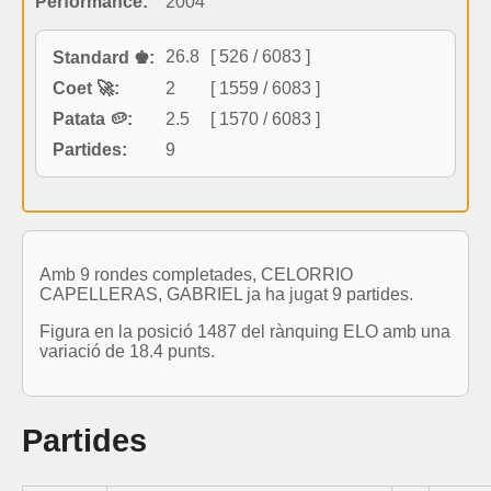
Performance:
2004
26.8
[ 526 / 6083 ]
Standard ♚:
Coet 🚀:
2
[ 1559 / 6083 ]
Patata 🥔:
2.5
[ 1570 / 6083 ]
Partides:
9
Amb 9 rondes completades, CELORRIO
CAPELLERAS, GABRIEL ja ha jugat 9 partides.
Figura en la posició 1487 del rànquing ELO amb una
variació de 18.4 punts.
Partides