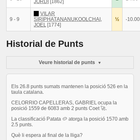
JORDI
[1862]
VILAR
9 - 9
SIRIPHATANANUKOOLCHAI,
½
-10.00
JOEL
[1774]
Historial de Punts
Veure historial de punts
Els 26.8 punts sumats mantenen la posició 526 en la
taula catalana.
CELORRIO CAPELLERAS, GABRIEL ocupa la
posició 1559 de 6083 amb 2 punts Coet 🚀.
La classificació Patata 🥔 atorga la posició 1570 amb
2.5 punts.
Què li espera al final de la lliga?