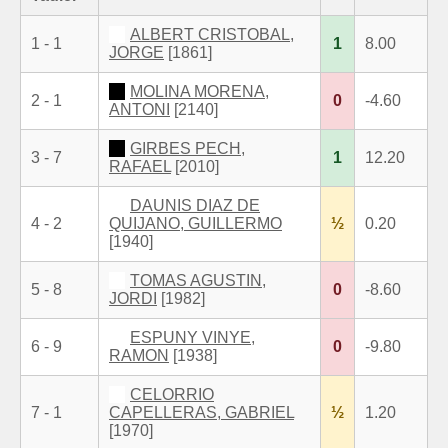
ALBERT CRISTOBAL,
1 - 1
1
8.00
JORGE
[1861]
MOLINA MORENA,
2 - 1
0
-4.60
ANTONI
[2140]
GIRBES PECH,
3 - 7
1
12.20
RAFAEL
[2010]
DAUNIS DIAZ DE
4 - 2
QUIJANO, GUILLERMO
½
0.20
[1940]
TOMAS AGUSTIN,
5 - 8
0
-8.60
JORDI
[1982]
ESPUNY VINYE,
6 - 9
0
-9.80
RAMON
[1938]
CELORRIO
7 - 1
CAPELLERAS, GABRIEL
½
1.20
[1970]