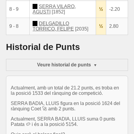
SERRA VILARO,
8 - 9
½
-2.20
AGUSTI
[1852]
DELGADILLO
9 - 8
½
2.80
TORRICO, FELIPE
[2035]
Historial de Punts
Veure historial de punts
Actualment, amb un total de 21.2 punts, es troba en
la posició 1533 del rànquing de competició.
SERRA BADIA, LLUIS figura en la posició 1624 del
rànquing Coet 🚀 amb 2 punts.
Actualment, SERRA BADIA, LLUIS suma 0 punts
Patata 🥔 i és a la posició 5154.