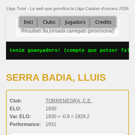
Lliga Total - La web que gamifica la Lliga Catalan d'escacs 2026
Inici
Clubs
Jugadors
Credits
Resultats 9a jornada carregats (provisional)
Ja tenim guanyadors! (compte que potser falta
SERRA BADIA, LLUIS
Club:
TORRENEGRA, C.E.
ELO:
1930
Var. ELO:
1930 + -0.8 = 1929.2
Performance:
1931