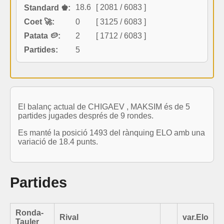
18.6
[ 2081 / 6083 ]
Standard ♚:
Coet 🚀:
0
[ 3125 / 6083 ]
Patata 🥔:
2
[ 1712 / 6083 ]
Partides:
5
El balanç actual de CHIGAEV , MAKSIM és de 5
partides jugades després de 9 rondes.
Es manté la posició 1493 del rànquing ELO amb una
variació de 18.4 punts.
Partides
Ronda-
Rival
var.Elo
Tauler