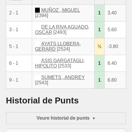
MUÑOZ , MIGUEL
2 - 1
1
3.40
[2394]
DE LA RIVA AGUADO,
3 - 1
1
5.60
OSCAR
[2493]
AYATS LLOBERA,
5 - 1
½
-3.80
GERARD
[2524]
ASIS GARGATAGLI,
6 - 1
1
6.40
HIPOLITO
[2533]
SUMETS , ANDREY
9 - 1
1
6.80
[2543]
Historial de Punts
Veure historial de punts