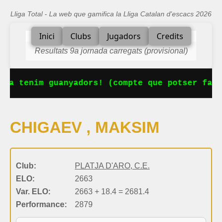
Lliga Total - La web que gamifica la Lliga Catalan d'escacs 2026
Inici
Clubs
Jugadors
Credits
Resultats 9a jornada carregats (provisional)
 Ja tenim guanyadors! (compte que potser falt
CHIGAEV , MAKSIM
Club:
PLATJA D'ARO, C.E.
ELO:
2663
Var. ELO:
2663 + 18.4 = 2681.4
Performance:
2879