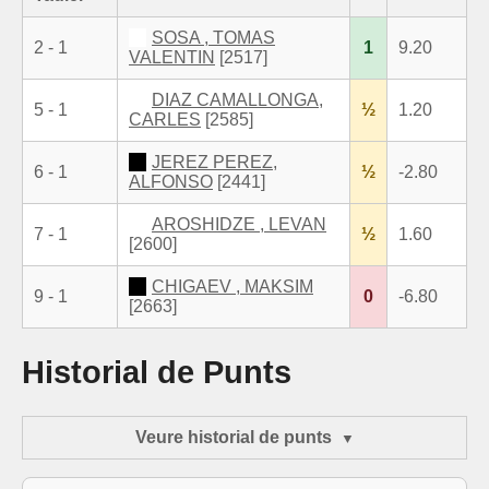
SOSA , TOMAS
2 - 1
1
9.20
VALENTIN
[2517]
DIAZ CAMALLONGA,
5 - 1
½
1.20
CARLES
[2585]
JEREZ PEREZ,
6 - 1
½
-2.80
ALFONSO
[2441]
AROSHIDZE , LEVAN
7 - 1
½
1.60
[2600]
CHIGAEV , MAKSIM
9 - 1
0
-6.80
[2663]
Historial de Punts
Veure historial de punts