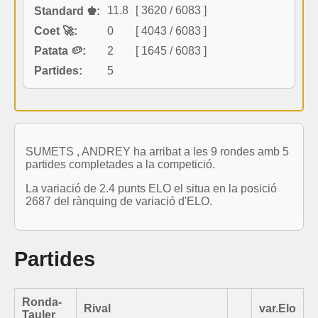
11.8
[ 3620 / 6083 ]
Standard ♚:
Coet 🚀:
0
[ 4043 / 6083 ]
Patata 🥔:
2
[ 1645 / 6083 ]
Partides:
5
SUMETS , ANDREY ha arribat a les 9 rondes amb 5
partides completades a la competició.
La variació de 2.4 punts ELO el situa en la posició
2687 del rànquing de variació d'ELO.
Partides
Ronda-
Rival
var.Elo
Tauler