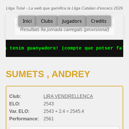
Lliga Total - La web que gamifica la Lliga Catalan d'escacs 2026
Inici
Clubs
Jugadors
Credits
Resultats 9a jornada carregats (provisional)
Ja tenim guanyadors! (compte que potser falt
SUMETS , ANDREY
Club:
LIRA VENDRELLENCA
ELO:
2543
Var. ELO:
2543 + 2.4 = 2545.4
Performance:
2561