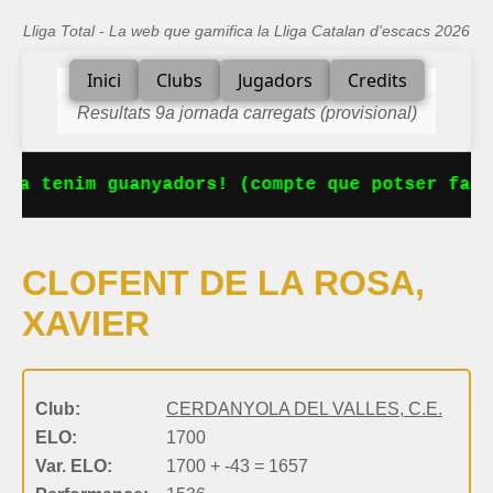
Lliga Total - La web que gamifica la Lliga Catalan d'escacs 2026
Inici
Clubs
Jugadors
Credits
Resultats 9a jornada carregats (provisional)
 Ja tenim guanyadors! (compte que potser falt
CLOFENT DE LA ROSA,
XAVIER
Club:
CERDANYOLA DEL VALLES, C.E.
ELO:
1700
Var. ELO:
1700 + -43 = 1657