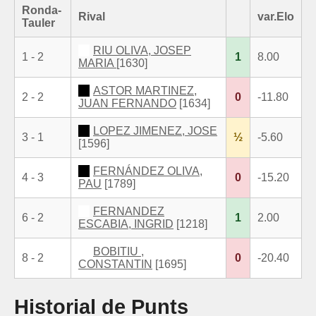
Ronda-
Rival
var.Elo
Tauler
RIU OLIVA, JOSEP
1 - 2
1
8.00
MARIA
[1630]
ASTOR MARTINEZ,
2 - 2
0
-11.80
JUAN FERNANDO
[1634]
LOPEZ JIMENEZ, JOSE
3 - 1
½
-5.60
[1596]
FERNÁNDEZ OLIVA,
4 - 3
0
-15.20
PAU
[1789]
FERNANDEZ
6 - 2
1
2.00
ESCABIA, INGRID
[1218]
BOBITIU ,
8 - 2
0
-20.40
CONSTANTIN
[1695]
Historial de Punts