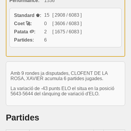
Performance:
1536
15
[ 2908 / 6083 ]
Standard ♚:
Coet 🚀:
0
[ 3606 / 6083 ]
Patata 🥔:
2
[ 1675 / 6083 ]
Partides:
6
Amb 9 rondes ja disputades, CLOFENT DE LA
ROSA, XAVIER acumula 6 partides jugades.
La variació de -43 punts ELO el situa en la posició
5643-5644 del rànquing de variació d'ELO.
Partides