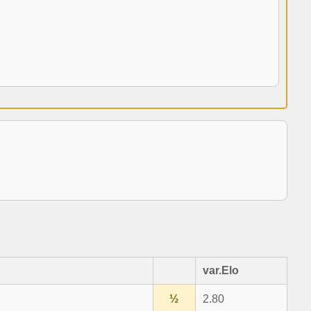
var.Elo
½
2.80