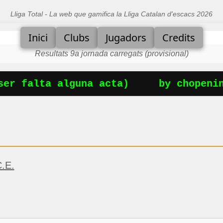
Lliga Total - La web que gamifica la Lliga Catalan d'escacs 2026
Inici
Clubs
Jugadors
Credits
Resultats 9a jornada carregats (provisional)
er falta alguna acta)
by chopening
.E.