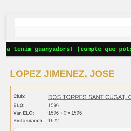
Ja tenim guanyadors! (compte que pots
LOPEZ JIMENEZ, JOSE
Club:
DOS TORRES SANT CUGAT, C
ELO:
1596
Var. ELO:
1596 + 0 = 1596
Performance:
1622