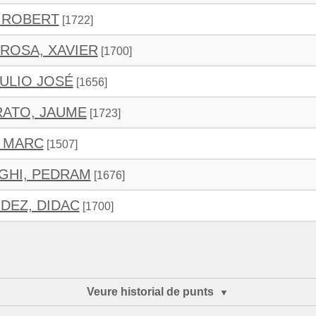
 ROBERT
[1722]
 ROSA, XAVIER
[1700]
JULIO JOSÉ
[1656]
ATO, JAUME
[1723]
, MARC
[1507]
GHI, PEDRAM
[1676]
DEZ, DIDAC
[1700]
Veure historial de punts