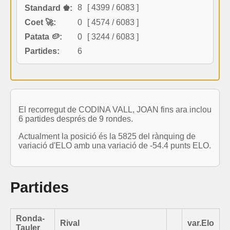
8
[ 4399 / 6083 ]
Standard ♚:
Coet 🚀:
0
[ 4574 / 6083 ]
Patata 🥔:
0
[ 3244 / 6083 ]
Partides:
6
El recorregut de CODINA VALL, JOAN fins ara inclou
6 partides després de 9 rondes.
Actualment la posició és la 5825 del rànquing de
variació d'ELO amb una variació de -54.4 punts ELO.
Partides
Ronda-
Rival
var.Elo
Tauler