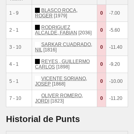
BLASCO ROCA,
1 - 9
0
-7.00
ROGER
[1979]
RODRIGUEZ
2 - 1
0
-5.60
ALCALDE, FABIAN
[2036]
SARKAR CUADRADO,
3 - 10
0
-11.40
NIL
[1816]
REYES , GUILLERMO
4 - 1
0
-9.20
CARLOS
[1898]
VICENTE SORIANO,
5 - 1
0
-10.00
JOSEP
[1868]
OLIVER ROMERO,
7 - 10
0
-11.20
JORDI
[1823]
Historial de Punts