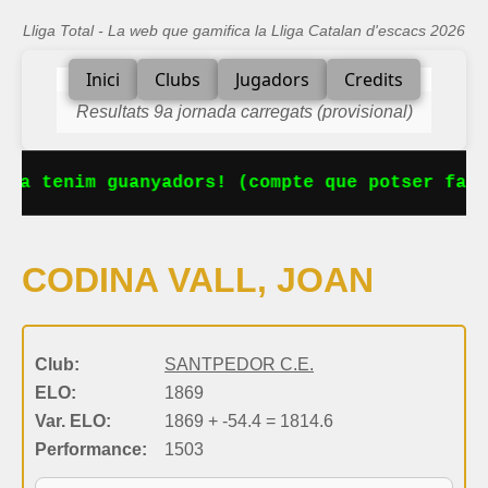
Lliga Total - La web que gamifica la Lliga Catalan d'escacs 2026
Inici
Clubs
Jugadors
Credits
Resultats 9a jornada carregats (provisional)
 Ja tenim guanyadors! (compte que potser falt
CODINA VALL, JOAN
Club:
SANTPEDOR C.E.
ELO:
1869
Var. ELO:
1869 + -54.4 = 1814.6
Performance:
1503