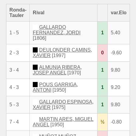
Ronda-
Rival
var.Elo
Tauler
GALLARDO
1 - 5
FERNANDEZ, JORDI
1
5.40
[1806]
DEULONDER CAMINS,
2 - 3
0
-9.60
XAVIER
[1997]
ALMUNIA RIBERA,
3 - 4
1
9.80
JOSEP ANGEL
[1970]
POUS GARRIGA,
4 - 3
1
9.20
ANTONI
[1950]
GALLARDO ESPINOSA,
5 - 3
1
9.80
XAVIER
[1975]
MARTIN ARES, MIGUEL
7 - 4
½
-0.80
ANGEL
[1950]