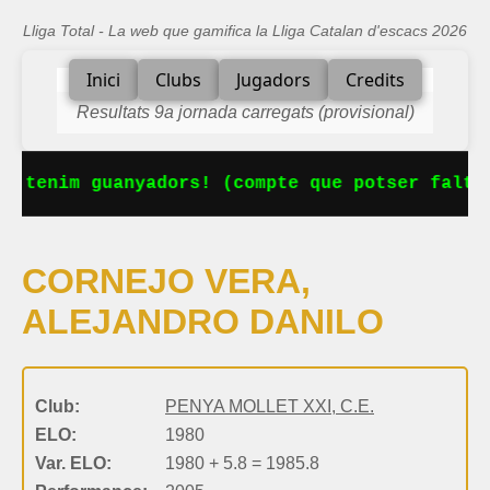
Lliga Total - La web que gamifica la Lliga Catalan d'escacs 2026
Inici
Clubs
Jugadors
Credits
Resultats 9a jornada carregats (provisional)
a tenim guanyadors! (compte que potser falta 
CORNEJO VERA,
ALEJANDRO DANILO
Club:
PENYA MOLLET XXI, C.E.
ELO:
1980
Var. ELO:
1980 + 5.8 = 1985.8