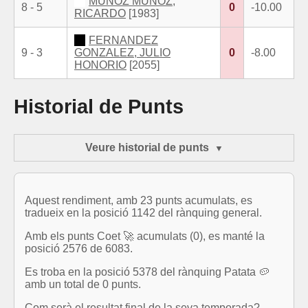
MUÑOZ MUÑOZ,
8 - 5
0
-10.00
RICARDO
[1983]
FERNANDEZ
9 - 3
GONZALEZ, JULIO
0
-8.00
HONORIO
[2055]
Historial de Punts
Veure historial de punts
Aquest rendiment, amb 23 punts acumulats, es
tradueix en la posició 1142 del rànquing general.
Amb els punts Coet 🚀 acumulats (0), es manté la
posició 2576 de 6083.
Es troba en la posició 5378 del rànquing Patata 🥔
amb un total de 0 punts.
Com serà el resultat final de la seva temporada?