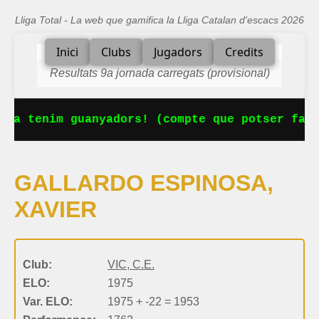
Lliga Total - La web que gamifica la Lliga Catalan d'escacs 2026
Inici
Clubs
Jugadors
Credits
Resultats 9a jornada carregats (provisional)
 Ja tenim guanyadors! (compte que potser falt
GALLARDO ESPINOSA,
XAVIER
Club:
VIC, C.E.
ELO:
1975
Var. ELO:
1975 + -22 = 1953