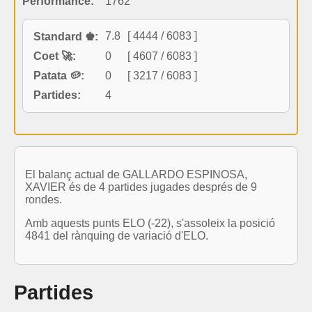
Performance:
1762
7.8
[ 4444 / 6083 ]
Standard ♚:
Coet 🚀:
0
[ 4607 / 6083 ]
Patata 🥔:
0
[ 3217 / 6083 ]
Partides:
4
El balanç actual de GALLARDO ESPINOSA,
XAVIER és de 4 partides jugades després de 9
rondes.
Amb aquests punts ELO (-22), s'assoleix la posició
4841 del rànquing de variació d'ELO.
Partides