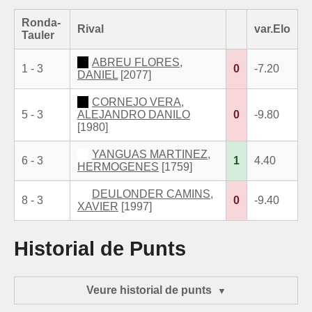
Ronda-
Rival
var.Elo
Tauler
ABREU FLORES,
1 - 3
0
-7.20
DANIEL
[2077]
CORNEJO VERA,
5 - 3
ALEJANDRO DANILO
0
-9.80
[1980]
YANGUAS MARTINEZ,
6 - 3
1
4.40
HERMOGENES
[1759]
DEULONDER CAMINS,
8 - 3
0
-9.40
XAVIER
[1997]
Historial de Punts
Veure historial de punts