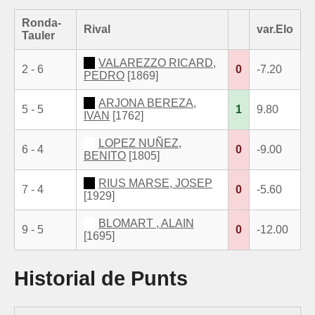
Ronda-
Rival
var.Elo
Tauler
VALAREZZO RICARD,
2 - 6
0
-7.20
PEDRO
[1869]
ARJONA BEREZA,
5 - 5
1
9.80
IVAN
[1762]
LOPEZ NUÑEZ,
6 - 4
0
-9.00
BENITO
[1805]
RIUS MARSE, JOSEP
7 - 4
0
-5.60
[1929]
BLOMART , ALAIN
9 - 5
0
-12.00
[1695]
Historial de Punts