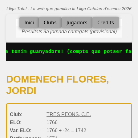
Lliga Total - La web que gamifica la Lliga Catalan d'escacs 2026
Inici
Clubs
Jugadors
Credits
Resultats 9a jornada carregats (provisional)
 Ja tenim guanyadors! (compte que potser falt
DOMENECH FLORES,
JORDI
Club:
TRES PEONS, C.E.
ELO:
1766
Var. ELO:
1766 + -24 = 1742