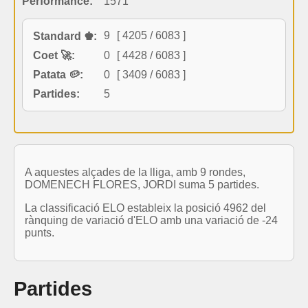
Performance:
1571
9
[ 4205 / 6083 ]
Standard ♚:
Coet 🚀:
0
[ 4428 / 6083 ]
Patata 🥔:
0
[ 3409 / 6083 ]
Partides:
5
A aquestes alçades de la lliga, amb 9 rondes,
DOMENECH FLORES, JORDI suma 5 partides.
La classificació ELO estableix la posició 4962 del
rànquing de variació d'ELO amb una variació de -24
punts.
Partides