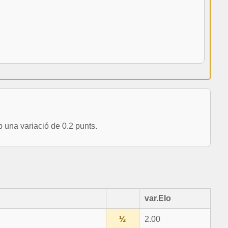
na variació de 0.2 punts.
var.Elo
½
2.00