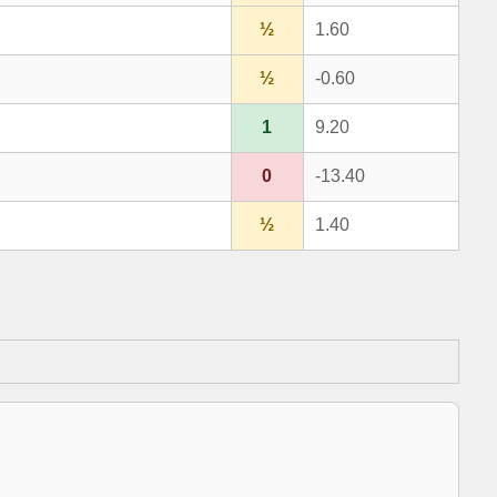
½
1.60
½
-0.60
1
9.20
0
-13.40
½
1.40