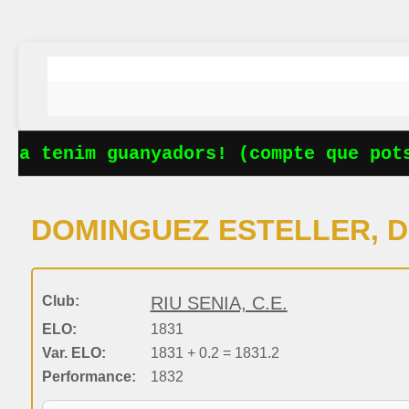
Ja tenim guanyadors! (compte que potse
DOMINGUEZ ESTELLER, D
Club:
RIU SENIA, C.E.
ELO:
1831
Var. ELO:
1831 + 0.2 = 1831.2
Performance:
1832