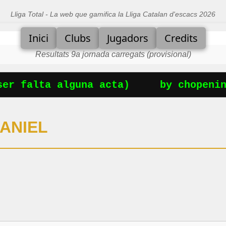
Lliga Total - La web que gamifica la Lliga Catalan d'escacs 2026
Inici
Clubs
Jugadors
Credits
Resultats 9a jornada carregats (provisional)
r falta alguna acta)
by chopening
ANIEL