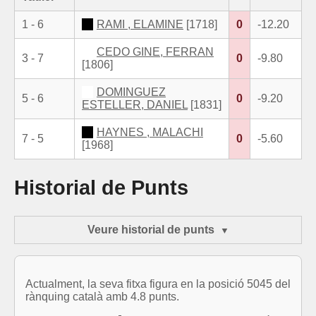
1 - 6
RAMI , ELAMINE
[1718]
0
-12.20
CEDO GINE, FERRAN
3 - 7
0
-9.80
[1806]
DOMINGUEZ
5 - 6
0
-9.20
ESTELLER, DANIEL
[1831]
HAYNES , MALACHI
7 - 5
0
-5.60
[1968]
Historial de Punts
Veure historial de punts
Actualment, la seva fitxa figura en la posició 5045 del
rànquing català amb 4.8 punts.