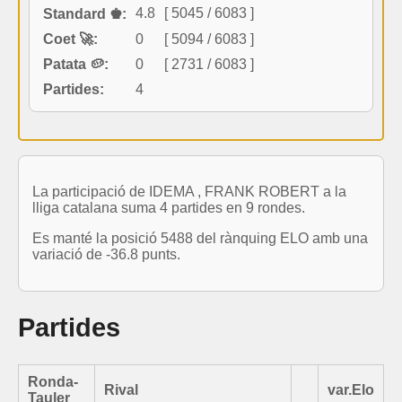
4.8
[ 5045 / 6083 ]
Standard ♚:
Coet 🚀:
0
[ 5094 / 6083 ]
Patata 🥔:
0
[ 2731 / 6083 ]
Partides:
4
La participació de IDEMA , FRANK ROBERT a la
lliga catalana suma 4 partides en 9 rondes.
Es manté la posició 5488 del rànquing ELO amb una
variació de -36.8 punts.
Partides
Ronda-
Rival
var.Elo
Tauler