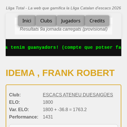
Lliga Total - La web que gamifica la Lliga Catalan d'escacs 2026
Inici
Clubs
Jugadors
Credits
Resultats 9a jornada carregats (provisional)
 Ja tenim guanyadors! (compte que potser falt
IDEMA , FRANK ROBERT
Club:
ESCACS ATENEU DUESAIGÜES
ELO:
1800
Var. ELO:
1800 + -36.8 = 1763.2
Performance:
1431