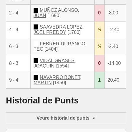
MUÑOZ ALONSO,
2 - 4
0
-8.00
JUAN
[1690]
SAAVEDRA LOPEZ,
4 - 4
½
12.40
JOEL FREDDY
[1700]
FEBRER DURANGO,
6 - 3
½
-2.40
TEO
[1404]
VIDAL GRASES,
8 - 3
0
-14.00
JOAQUIN
[1554]
NAVARRO BONET,
9 - 4
1
20.40
MARTIN
[1450]
Historial de Punts
Veure historial de punts