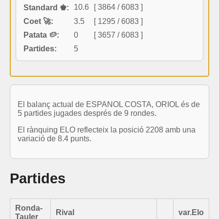
10.6
[ 3864 / 6083 ]
Standard ♚:
Coet 🚀:
3.5
[ 1295 / 6083 ]
Patata 🥔:
0
[ 3657 / 6083 ]
Partides:
5
El balanç actual de ESPANOL COSTA, ORIOL és de
5 partides jugades després de 9 rondes.
El rànquing ELO reflecteix la posició 2208 amb una
variació de 8.4 punts.
Partides
Ronda-
Rival
var.Elo
Tauler