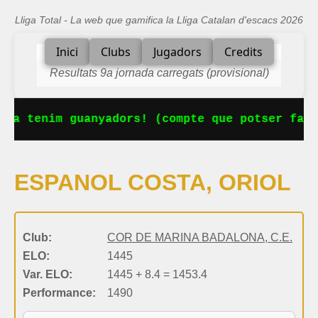
Lliga Total - La web que gamifica la Lliga Catalan d'escacs 2026
Inici
Clubs
Jugadors
Credits
Resultats 9a jornada carregats (provisional)
 Ja tenim guanyadors! (compte que potser falt
ESPANOL COSTA, ORIOL
Club:
COR DE MARINA BADALONA, C.E.
ELO:
1445
Var. ELO:
1445 + 8.4 = 1453.4
Performance:
1490