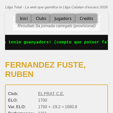
Lliga Total - La web que gamifica la Lliga Catalan d'escacs 2026
Inici
Clubs
Jugadors
Credits
Resultats 9a jornada carregats (provisional)
Ja tenim guanyadors! (compte que potser falt
FERNANDEZ FUSTE,
RUBEN
Club:
EL PRAT, C.E.
ELO:
1700
Var. ELO:
1700 + -19.2 = 1680.8