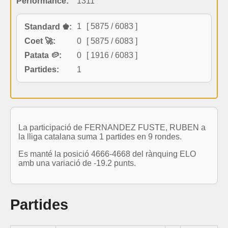
Performance:
1311
1
[ 5875 / 6083 ]
Standard ♚:
Coet 🚀:
0
[ 5875 / 6083 ]
Patata 🥔:
0
[ 1916 / 6083 ]
Partides:
1
La participació de FERNANDEZ FUSTE, RUBEN a
la lliga catalana suma 1 partides en 9 rondes.
Es manté la posició 4666-4668 del rànquing ELO
amb una variació de -19.2 punts.
Partides