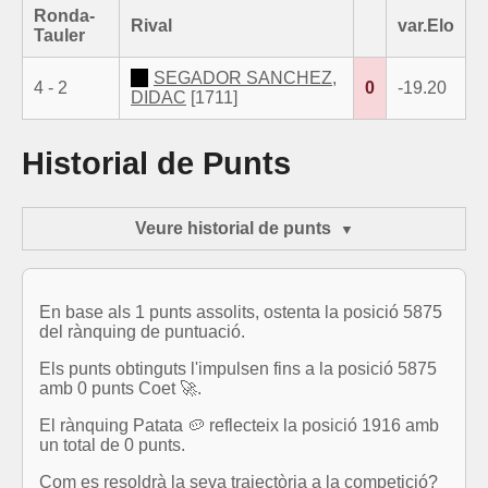
Ronda-
Rival
var.Elo
Tauler
SEGADOR SANCHEZ,
4 - 2
0
-19.20
DIDAC
[1711]
Historial de Punts
Veure historial de punts
En base als 1 punts assolits, ostenta la posició 5875
del rànquing de puntuació.
Els punts obtinguts l'impulsen fins a la posició 5875
amb 0 punts Coet 🚀.
El rànquing Patata 🥔 reflecteix la posició 1916 amb
un total de 0 punts.
Com es resoldrà la seva trajectòria a la competició?