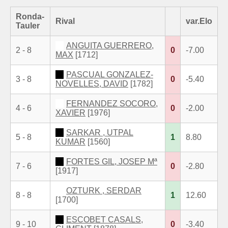
Ronda-
Rival
var.Elo
Tauler
ANGUITA GUERRERO,
2 - 8
0
-7.00
MAX
[1712]
PASCUAL GONZALEZ-
3 - 8
0
-5.40
NOVELLES, DAVID
[1782]
FERNANDEZ SOCORO,
4 - 6
0
-2.00
XAVIER
[1976]
SARKAR , UTPAL
5 - 8
1
8.80
KUMAR
[1560]
FORTES GIL, JOSEP Mª
7 - 6
0
-2.80
[1917]
OZTURK , SERDAR
8 - 8
1
12.60
[1700]
ESCOBET CASALS,
9 - 10
0
-3.40