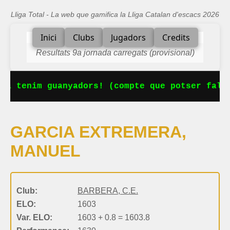
Lliga Total - La web que gamifica la Lliga Catalan d'escacs 2026
Inici
Clubs
Jugadors
Credits
Resultats 9a jornada carregats (provisional)
Ja tenim guanyadors! (compte que potser falta
GARCIA EXTREMERA,
MANUEL
Club:
BARBERA, C.E.
ELO:
1603
Var. ELO:
1603 + 0.8 = 1603.8