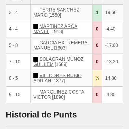
FERRE SANCHEZ,
3 - 4
1
19.60
MARC
[1550]
MARTINEZ ARCA,
4 - 4
0
-4.40
MANEL
[1913]
GARCIA EXTREMERA,
5 - 8
0
-17.60
MANUEL
[1603]
SOLAGRAN MUNOZ,
7 - 10
0
-13.20
GUILLEM
[1689]
VILLODRES RUBIO,
8 - 5
½
14.80
ADRIAN
[1877]
MARQUINEZ COSTA,
9 - 10
0
-4.80
VICTOR
[1890]
Historial de Punts