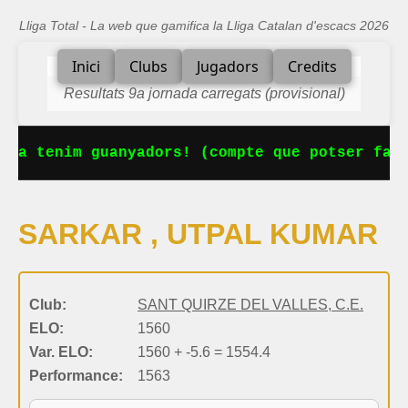
Lliga Total - La web que gamifica la Lliga Catalan d'escacs 2026
Inici
Clubs
Jugadors
Credits
Resultats 9a jornada carregats (provisional)
 Ja tenim guanyadors! (compte que potser falt
SARKAR , UTPAL KUMAR
Club:
SANT QUIRZE DEL VALLES, C.E.
ELO:
1560
Var. ELO:
1560 + -5.6 = 1554.4
Performance:
1563