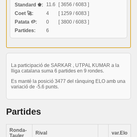
11.6
[ 3656 / 6083 ]
Standard ♚:
Coet 🚀:
4
[ 1259 / 6083 ]
Patata 🥔:
0
[ 3800 / 6083 ]
Partides:
6
La participació de SARKAR , UTPAL KUMAR a la
lliga catalana suma 6 partides en 9 rondes.
Es manté la posició 3477 del rànquing ELO amb una
variació de -5.6 punts.
Partides
Ronda-
Rival
var.Elo
Tauler