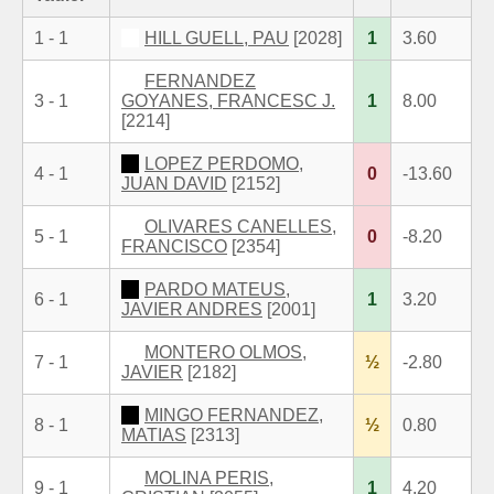
1 - 1
HILL GUELL, PAU
[2028]
1
3.60
FERNANDEZ
3 - 1
GOYANES, FRANCESC J.
1
8.00
[2214]
LOPEZ PERDOMO,
4 - 1
0
-13.60
JUAN DAVID
[2152]
OLIVARES CANELLES,
5 - 1
0
-8.20
FRANCISCO
[2354]
PARDO MATEUS,
6 - 1
1
3.20
JAVIER ANDRES
[2001]
MONTERO OLMOS,
7 - 1
½
-2.80
JAVIER
[2182]
MINGO FERNANDEZ,
8 - 1
½
0.80
MATIAS
[2313]
MOLINA PERIS,
9 - 1
1
4.20