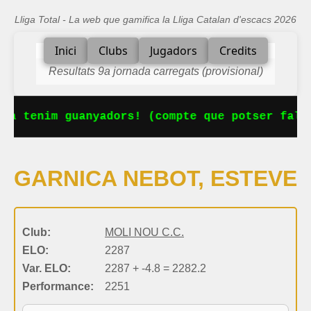
Lliga Total - La web que gamifica la Lliga Catalan d'escacs 2026
Inici
Clubs
Jugadors
Credits
Resultats 9a jornada carregats (provisional)
Ja tenim guanyadors! (compte que potser falta
GARNICA NEBOT, ESTEVE
Club:
MOLI NOU C.C.
ELO:
2287
Var. ELO:
2287 + -4.8 = 2282.2
Performance:
2251