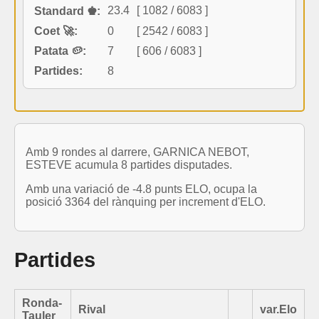
23.4
[ 1082 / 6083 ]
Standard ♚:
Coet 🚀:
0
[ 2542 / 6083 ]
Patata 🥔:
7
[ 606 / 6083 ]
Partides:
8
Amb 9 rondes al darrere, GARNICA NEBOT,
ESTEVE acumula 8 partides disputades.
Amb una variació de -4.8 punts ELO, ocupa la
posició 3364 del rànquing per increment d'ELO.
Partides
Ronda-
Rival
var.Elo
Tauler