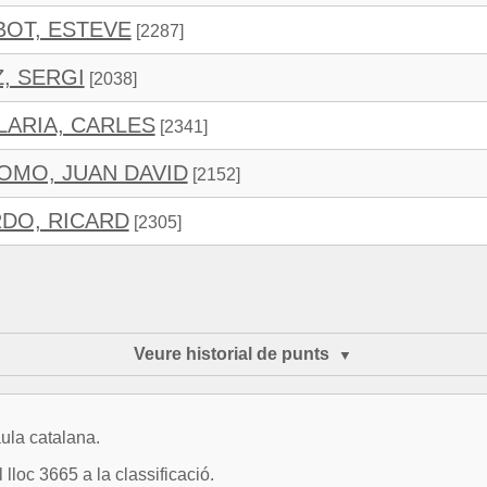
BOT, ESTEVE
[2287]
, SERGI
[2038]
LARIA, CARLES
[2341]
OMO, JUAN DAVID
[2152]
RDO, RICARD
[2305]
Veure historial de punts
ula catalana.
lloc 3665 a la classificació.