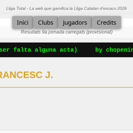
Lliga Total - La web que gamifica la Lliga Catalan d'escacs 2026
Inici
Clubs
Jugadors
Credits
Resultats 9a jornada carregats (provisional)
er falta alguna acta)
by chopening
RANCESC J.