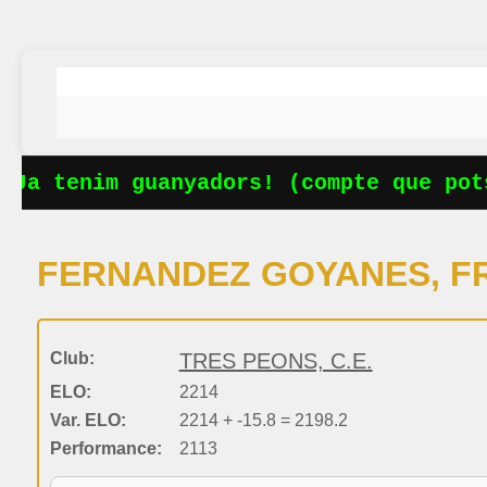
Ja tenim guanyadors! (compte que pots
FERNANDEZ GOYANES, F
Club:
TRES PEONS, C.E.
ELO:
2214
Var. ELO:
2214 + -15.8 = 2198.2
Performance:
2113