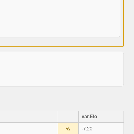
var.Elo
½
-7.20