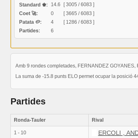
14.6
[ 3005 / 6083 ]
Standard ♚:
Coet 🚀:
0
[ 3665 / 6083 ]
Patata 🥔:
4
[ 1286 / 6083 ]
Partides:
6
Amb 9 rondes completades, FERNANDEZ GOYANES, FRA
La suma de -15.8 punts ELO permet ocupar la posició 44
Partides
Ronda-Tauler
Rival
ERCOLI , AN
1 - 10