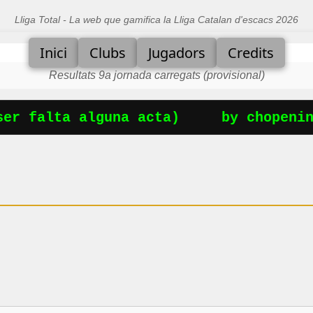
Lliga Total - La web que gamifica la Lliga Catalan d'escacs 2026
Inici
Clubs
Jugadors
Credits
Resultats 9a jornada carregats (provisional)
r falta alguna acta)
by chopening