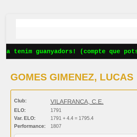
Ja tenim guanyadors! (compte que potse
GOMES GIMENEZ, LUCAS
Club:
VILAFRANCA, C.E.
ELO:
1791
Var. ELO:
1791 + 4.4 = 1795.4
Performance:
1807