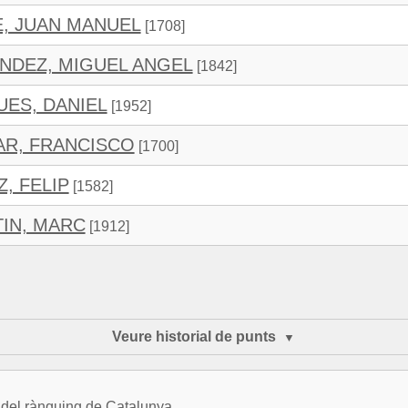
E, JUAN MANUEL
[1708]
NDEZ, MIGUEL ANGEL
[1842]
UES, DANIEL
[1952]
AR, FRANCISCO
[1700]
, FELIP
[1582]
IN, MARC
[1912]
Veure historial de punts
2 del rànquing de Catalunya.