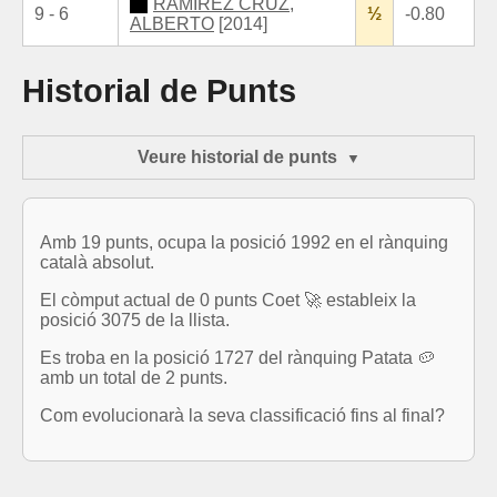
RAMIREZ CRUZ,
9 - 6
½
-0.80
ALBERTO
[2014]
Historial de Punts
Veure historial de punts
Amb 19 punts, ocupa la posició 1992 en el rànquing
català absolut.
El còmput actual de 0 punts Coet 🚀 estableix la
posició 3075 de la llista.
Es troba en la posició 1727 del rànquing Patata 🥔
amb un total de 2 punts.
Com evolucionarà la seva classificació fins al final?