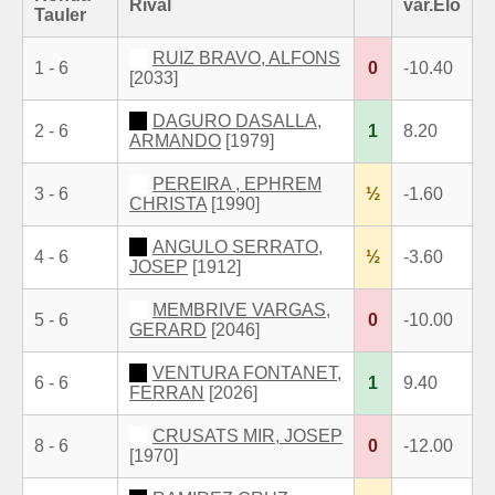
Rival
var.Elo
Tauler
RUIZ BRAVO, ALFONS
1 - 6
0
-10.40
[2033]
DAGURO DASALLA,
2 - 6
1
8.20
ARMANDO
[1979]
PEREIRA , EPHREM
3 - 6
½
-1.60
CHRISTA
[1990]
ANGULO SERRATO,
4 - 6
½
-3.60
JOSEP
[1912]
MEMBRIVE VARGAS,
5 - 6
0
-10.00
GERARD
[2046]
VENTURA FONTANET,
6 - 6
1
9.40
FERRAN
[2026]
CRUSATS MIR, JOSEP
8 - 6
0
-12.00
[1970]