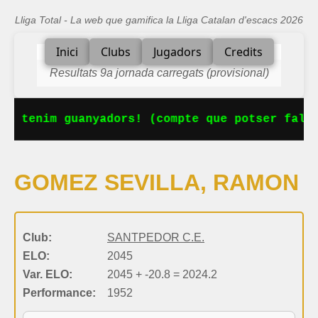
Lliga Total - La web que gamifica la Lliga Catalan d'escacs 2026
Inici
Clubs
Jugadors
Credits
Resultats 9a jornada carregats (provisional)
Ja tenim guanyadors! (compte que potser falta
GOMEZ SEVILLA, RAMON
Club:
SANTPEDOR C.E.
ELO:
2045
Var. ELO:
2045 + -20.8 = 2024.2
Performance:
1952