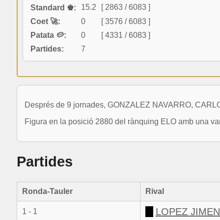
15.2
[ 2863 / 6083 ]
Standard ♚:
Coet 🚀:
0
[ 3576 / 6083 ]
Patata 🥔:
0
[ 4331 / 6083 ]
Partides:
7
Després de 9 jornades, GONZALEZ NAVARRO, CARLOS MA
Figura en la posició 2880 del rànquing ELO amb una var
Partides
Ronda-Tauler
Rival
LOPEZ JIMEN
1 - 1