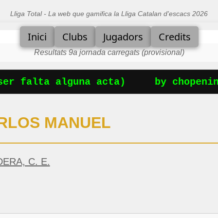
Lliga Total - La web que gamifica la Lliga Catalan d'escacs 2026
Inici
Clubs
Jugadors
Credits
Resultats 9a jornada carregats (provisional)
r falta alguna acta)
by chopening
RLOS MANUEL
ERA, C. E.