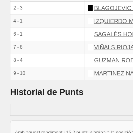
BLAGOJEVIC
2 - 3
IZQUIERDO 
4 - 1
SAGALÉS HO
6 - 1
VIÑALS RIOJ
7 - 8
GUZMAN ROD
8 - 4
MARTINEZ NA
9 - 10
Historial de Punts
Amb aquest rendiment i 15.2 punts, s'arriba a la posició