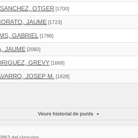
 SANCHEZ, OTGER
[1700]
MORATO, JAUME
[1723]
MS, GABRIEL
[1786]
A, JAUME
[2060]
RIGUEZ, GREVY
[1668]
VARRO, JOSEP M.
[1828]
Veure historial de punts
 2863 del rànquing.