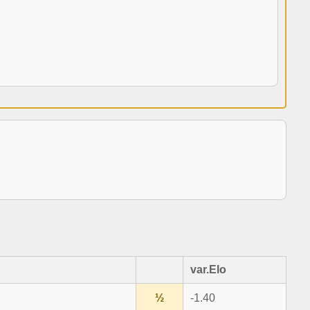
var.Elo
½
-1.40