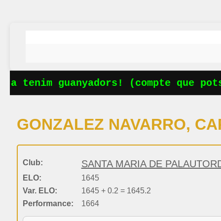
Ja tenim guanyadors! (compte que potse
GONZALEZ NAVARRO, CA
Club:
SANTA MARIA DE PALAUTORD
ELO:
1645
Var. ELO:
1645 + 0.2 = 1645.2
Performance:
1664