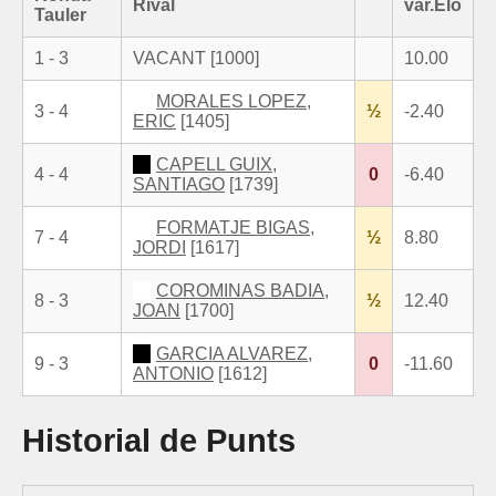
Rival
var.Elo
Tauler
1 - 3
VACANT [1000]
10.00
MORALES LOPEZ,
3 - 4
½
-2.40
ERIC
[1405]
CAPELL GUIX,
4 - 4
0
-6.40
SANTIAGO
[1739]
FORMATJE BIGAS,
7 - 4
½
8.80
JORDI
[1617]
COROMINAS BADIA,
8 - 3
½
12.40
JOAN
[1700]
GARCIA ALVAREZ,
9 - 3
0
-11.60
ANTONIO
[1612]
Historial de Punts