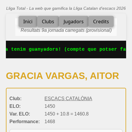
Lliga Total - La web que gamifica la Lliga Catalan d'escacs 2026
Inici
Clubs
Jugadors
Credits
Resultats 9a jornada carregats (provisional)
 Ja tenim guanyadors! (compte que potser falt
GRACIA VARGAS, AITOR
Club:
ESCACS CATALÒNIA
ELO:
1450
Var. ELO:
1450 + 10.8 = 1460.8
Performance:
1468