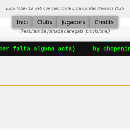
Lliga Total - La web que gamifica la Lliga Catalan d'escacs 2026
Inici
Clubs
Jugadors
Credits
Resultats 9a jornada carregats (provisional)
er falta alguna acta)
by chopening
.