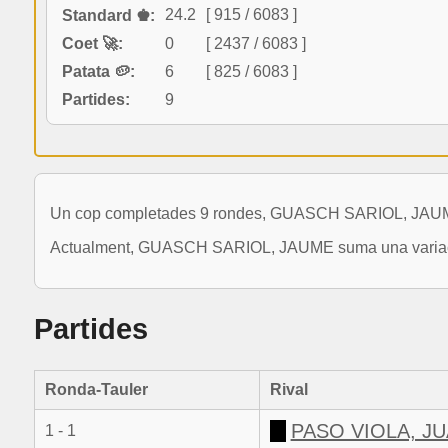
24.2
[ 915 / 6083 ]
Standard ♚:
Coet 🚀:
0
[ 2437 / 6083 ]
Patata 🥔:
6
[ 825 / 6083 ]
Partides:
9
Un cop completades 9 rondes, GUASCH SARIOL, JAUME s
Actualment, GUASCH SARIOL, JAUME suma una variació d
Partides
Ronda-Tauler
Rival
PASO VIOLA, J
1 - 1