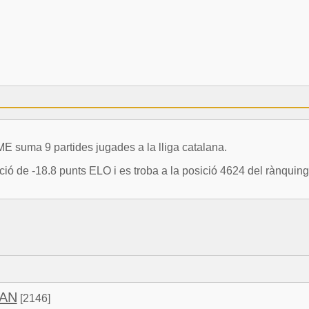
uma 9 partides jugades a la lliga catalana.
e -18.8 punts ELO i es troba a la posició 4624 del rànquing 
UAN
[2146]