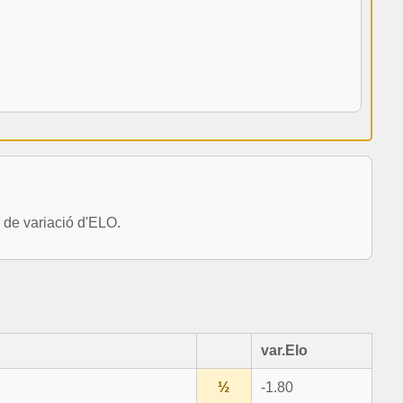
de variació d'ELO.
var.Elo
½
-1.80