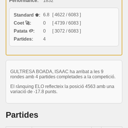
Performance:
1832
6.8
[ 4622 / 6083 ]
Standard ♚:
Coet 🚀:
0
[ 4739 / 6083 ]
Patata 🥔:
0
[ 3072 / 6083 ]
Partides:
4
GULTRESA BOADA, ISAAC ha arribat a les 9
rondes amb 4 partides completades a la competició.
El rànquing ELO reflecteix la posició 4563 amb una
variació de -17.8 punts.
Partides