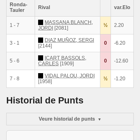
Ronda-
Rival
var.Elo
Tauler
MASSANA BLANCH,
1 - 7
½
2.20
JORDI
[2081]
DIAZ MUÑOZ, SERGI
3 - 1
0
-6.20
[2144]
ICART BASSOLS,
5 - 6
0
-12.60
CARLES
[1909]
VIDAL PALOU, JORDI
7 - 8
½
-1.20
[1958]
Historial de Punts
Veure historial de punts