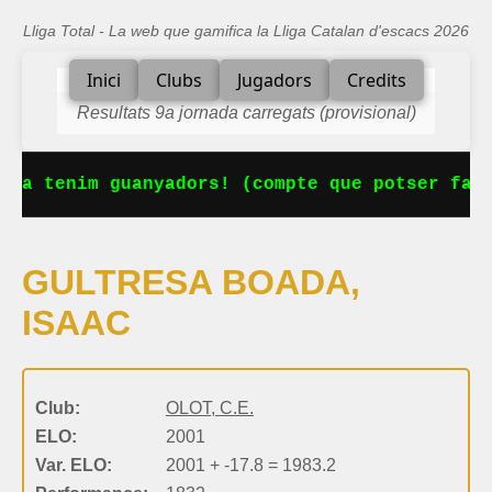
Lliga Total - La web que gamifica la Lliga Catalan d'escacs 2026
Inici
Clubs
Jugadors
Credits
Resultats 9a jornada carregats (provisional)
 Ja tenim guanyadors! (compte que potser falt
GULTRESA BOADA,
ISAAC
Club:
OLOT, C.E.
ELO:
2001
Var. ELO:
2001 + -17.8 = 1983.2