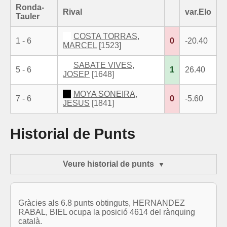
Ronda-
Rival
var.Elo
Tauler
COSTA TORRAS,
1 - 6
0
-20.40
MARCEL
[1523]
SABATE VIVES,
5 - 6
1
26.40
JOSEP
[1648]
MOYA SONEIRA,
7 - 6
0
-5.60
JESUS
[1841]
Historial de Punts
Veure historial de punts
Gràcies als 6.8 punts obtinguts, HERNANDEZ
RABAL, BIEL ocupa la posició 4614 del rànquing
català.