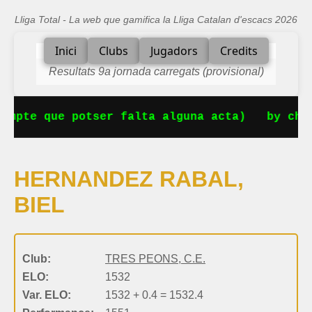
Lliga Total - La web que gamifica la Lliga Catalan d'escacs 2026
Inici
Clubs
Jugadors
Credits
Resultats 9a jornada carregats (provisional)
ompte que potser falta alguna acta)
by chop
HERNANDEZ RABAL,
BIEL
Club:
TRES PEONS, C.E.
ELO:
1532
Var. ELO:
1532 + 0.4 = 1532.4