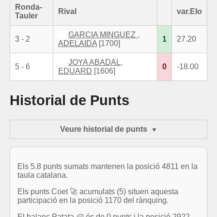
Ronda-
Rival
var.Elo
Tauler
GARCIA MINGUEZ ,
3 - 2
1
27.20
ADELAIDA
[1700]
JOYA ABADAL,
5 - 6
0
-18.00
EDUARD
[1606]
Historial de Punts
Veure historial de punts
Els 5.8 punts sumats mantenen la posició 4811 en la
taula catalana.
Els punts Coet 🚀 acumulats (5) situen aquesta
participació en la posició 1170 del rànquing.
El balanç Patata 🥔 és de 0 punts i la posició 2922.