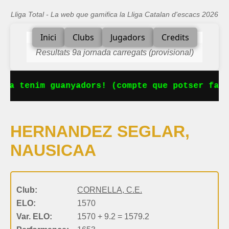
Lliga Total - La web que gamifica la Lliga Catalan d'escacs 2026
Inici
Clubs
Jugadors
Credits
Resultats 9a jornada carregats (provisional)
 Ja tenim guanyadors! (compte que potser falt
HERNANDEZ SEGLAR,
NAUSICAA
Club:
CORNELLA, C.E.
ELO:
1570
Var. ELO:
1570 + 9.2 = 1579.2