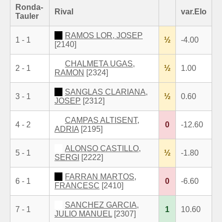
Ronda-
Rival
var.Elo
Tauler
RAMOS LOR, JOSEP
1 - 1
½
-4.00
[2140]
CHALMETA UGAS,
2 - 1
½
1.00
RAMON
[2324]
SANGLAS CLARIANA,
3 - 1
½
0.60
JOSEP
[2312]
CAMPAS ALTISENT,
4 - 2
0
-12.60
ADRIA
[2195]
ALONSO CASTILLO,
5 - 1
½
-1.80
SERGI
[2222]
FARRAN MARTOS,
6 - 1
0
-6.60
FRANCESC
[2410]
SANCHEZ GARCIA,
7 - 1
1
10.60
JULIO MANUEL
[2307]