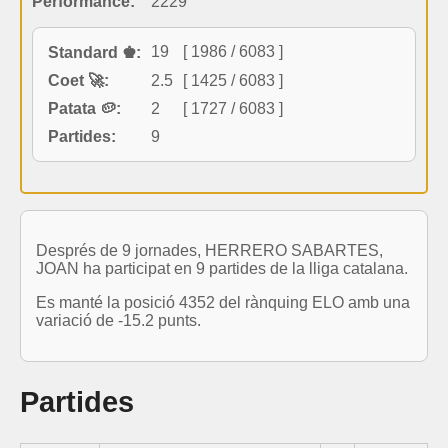
Performance:
2229
19
[ 1986 / 6083 ]
Standard ♚:
Coet 🚀:
2.5
[ 1425 / 6083 ]
Patata 🥔:
2
[ 1727 / 6083 ]
Partides:
9
Després de 9 jornades, HERRERO SABARTES,
JOAN ha participat en 9 partides de la lliga catalana.
Es manté la posició 4352 del rànquing ELO amb una
variació de -15.2 punts.
Partides