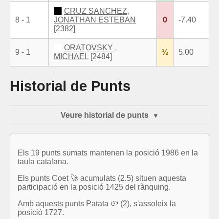
CRUZ SANCHEZ,
8 - 1
JONATHAN ESTEBAN
0
-7.40
[2382]
ORATOVSKY ,
9 - 1
½
5.00
MICHAEL
[2484]
Historial de Punts
Veure historial de punts
Els 19 punts sumats mantenen la posició 1986 en la
taula catalana.
Els punts Coet 🚀 acumulats (2.5) situen aquesta
participació en la posició 1425 del rànquing.
Amb aquests punts Patata 🥔 (2), s'assoleix la
posició 1727.