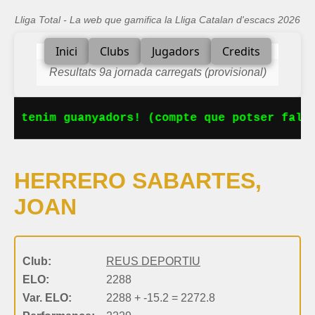
Lliga Total - La web que gamifica la Lliga Catalan d'escacs 2026
Inici
Clubs
Jugadors
Credits
Resultats 9a jornada carregats (provisional)
Ja tenim guanyadors! (compte que potser falta
HERRERO SABARTES,
JOAN
Club:
REUS DEPORTIU
ELO:
2288
Var. ELO:
2288 + -15.2 = 2272.8