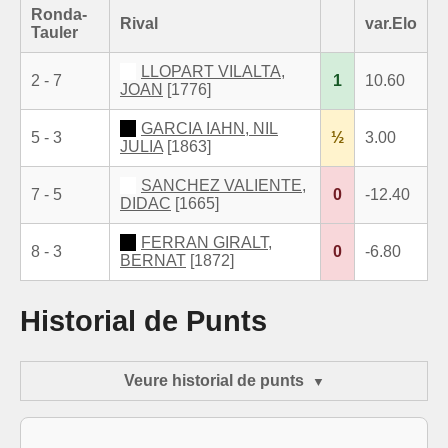
Ronda-
Rival
var.Elo
Tauler
LLOPART VILALTA,
2 - 7
1
10.60
JOAN
[1776]
GARCIA IAHN, NIL
5 - 3
½
3.00
JULIA
[1863]
SANCHEZ VALIENTE,
7 - 5
0
-12.40
DIDAC
[1665]
FERRAN GIRALT,
8 - 3
0
-6.80
BERNAT
[1872]
Historial de Punts
Veure historial de punts