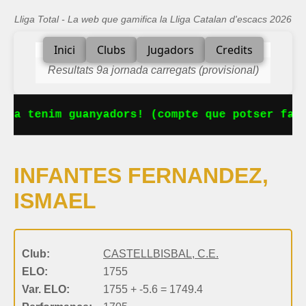
Lliga Total - La web que gamifica la Lliga Catalan d'escacs 2026
Inici
Clubs
Jugadors
Credits
Resultats 9a jornada carregats (provisional)
 Ja tenim guanyadors! (compte que potser falt
INFANTES FERNANDEZ,
ISMAEL
Club:
CASTELLBISBAL, C.E.
ELO:
1755
Var. ELO:
1755 + -5.6 = 1749.4