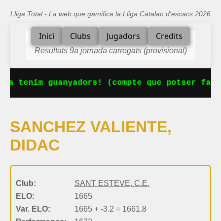
Lliga Total - La web que gamifica la Lliga Catalan d'escacs 2026
Inici
Clubs
Jugadors
Credits
Resultats 9a jornada carregats (provisional)
 Ja tenim guanyadors! (compte que potser falt
SANCHEZ VALIENTE,
DIDAC
Club:
SANT ESTEVE, C.E.
ELO:
1665
Var. ELO:
1665 + -3.2 = 1661.8