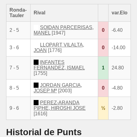
Ronda-
Rival
var.Elo
Tauler
SOIDAN PARCERISAS,
2 - 5
0
-6.40
MANEL
[1947]
LLOPART VILALTA,
3 - 6
0
-14.00
JOAN
[1776]
INFANTES
7 - 5
FERNANDEZ, ISMAEL
1
24.80
[1755]
JORDAN GARCIA,
8 - 5
0
-4.80
JOSEP Mª
[2003]
PEREZ-ARANDA
9 - 6
PIPHE, HIROSHI JOSE
½
-2.80
[1616]
Historial de Punts