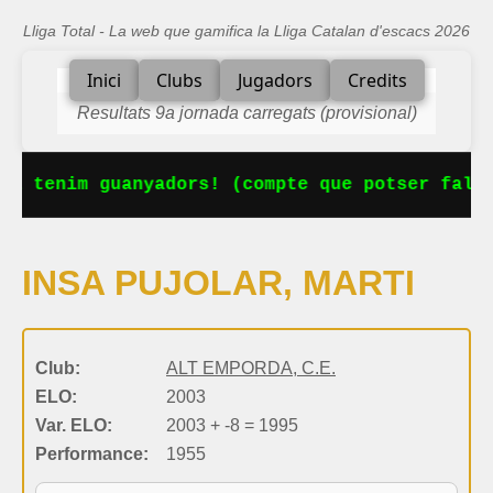
Lliga Total - La web que gamifica la Lliga Catalan d'escacs 2026
Inici
Clubs
Jugadors
Credits
Resultats 9a jornada carregats (provisional)
Ja tenim guanyadors! (compte que potser falta
INSA PUJOLAR, MARTI
Club:
ALT EMPORDA, C.E.
ELO:
2003
Var. ELO:
2003 + -8 = 1995
Performance:
1955