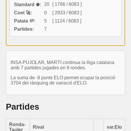
20
[ 1766 / 6083 ]
Standard ♚:
Coet 🚀:
0
[ 2933 / 6083 ]
Patata 🥔:
5
[ 1124 / 6083 ]
Partides:
7
INSA PUJOLAR, MARTI continua la lliga catalana
amb 7 partides jugades en 9 rondes.
La suma de -8 punts ELO permet ocupar la posició
3704 del rànquing de variació d'ELO.
Partides
Ronda-
Rival
var.Elo
Tauler