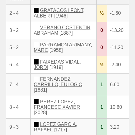
GRATACOS I FONT,
2 - 4
½
-1.60
ALBERT
[1946]
VERANO COSTENTIN,
3 - 2
0
-13.20
ABRAHAM
[1887]
PARRAMON ARIMANY,
5 - 2
0
-11.20
MARC
[1958]
FAIXEDAS VIDAL,
6 - 4
½
-2.40
JORDI
[1919]
FERNANDEZ
7 - 4
CARRILLO, EULOGIO
1
6.60
[1881]
PEREZ LOPEZ,
8 - 4
FRANCESC XAVIER
1
10.60
[2028]
LOPEZ GARCIA,
9 - 3
1
3.20
RAFAEL
[1717]