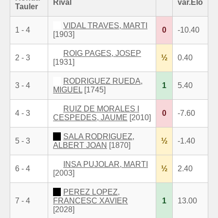
Rival
var.Elo
Tauler
VIDAL TRAVES, MARTI
1 - 4
0
-10.40
[1903]
ROIG PAGES, JOSEP
2 - 3
½
0.40
[1931]
RODRIGUEZ RUEDA,
3 - 4
1
5.40
MIGUEL
[1745]
RUIZ DE MORALES I
4 - 3
0
-7.60
CESPEDES, JAUME
[2010]
SALA RODRIGUEZ,
5 - 3
½
-1.40
ALBERT JOAN
[1870]
INSA PUJOLAR, MARTI
6 - 4
½
2.40
[2003]
PEREZ LOPEZ,
7 - 4
FRANCESC XAVIER
1
13.00
[2028]