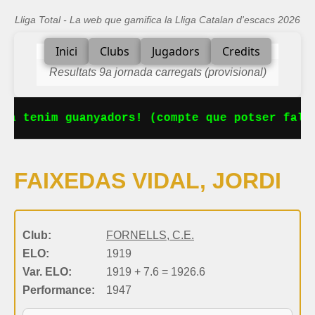
Lliga Total - La web que gamifica la Lliga Catalan d'escacs 2026
Inici
Clubs
Jugadors
Credits
Resultats 9a jornada carregats (provisional)
Ja tenim guanyadors! (compte que potser falta
FAIXEDAS VIDAL, JORDI
Club:
FORNELLS, C.E.
ELO:
1919
Var. ELO:
1919 + 7.6 = 1926.6
Performance:
1947