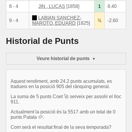
8 - 4
JIN , LUCAS
[1858]
1
8.40
LABIAN SANCHEZ-
9 - 4
½
-2.60
MAROTO, EDUARD
[1825]
Historial de Punts
Veure historial de punts
Aquest rendiment, amb 24.2 punts acumulats, es
tradueix en la posició 905 del rànquing general.
La suma de 5 punts Coet 🚀 serveix per assolir el lloc
911.
Actualment la posició és la 5517 amb un total de 0
punts Patata 🥔.
Com serà el resultat final de la seva temporada?