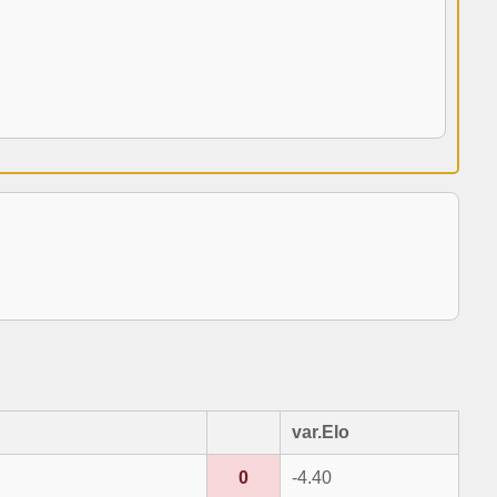
var.Elo
0
-4.40