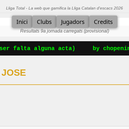
Lliga Total - La web que gamifica la Lliga Catalan d'escacs 2026
Inici
Clubs
Jugadors
Credits
Resultats 9a jornada carregats (provisional)
er falta alguna acta)
by chopenin
 JOSE