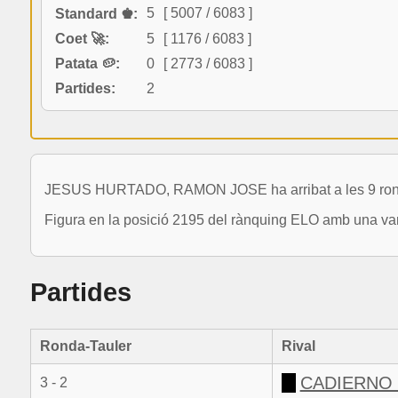
5
[ 5007 / 6083 ]
Standard ♚:
Coet 🚀:
5
[ 1176 / 6083 ]
Patata 🥔:
0
[ 2773 / 6083 ]
Partides:
2
JESUS HURTADO, RAMON JOSE ha arribat a les 9 ronde
Figura en la posició 2195 del rànquing ELO amb una var
Partides
Ronda-Tauler
Rival
CADIERNO 
3 - 2