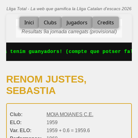
Lliga Total - La web que gamifica la Lliga Catalan d'escacs 2026
Inici
Clubs
Jugadors
Credits
Resultats 9a jornada carregats (provisional)
Ja tenim guanyadors! (compte que potser falta
RENOM JUSTES,
SEBASTIA
Club:
MOIA MOIANES C.E.
ELO:
1959
Var. ELO:
1959 + 0.6 = 1959.6