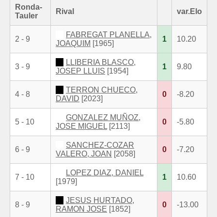
Ronda-
Rival
var.Elo
Tauler
FABREGAT PLANELLA,
2 - 9
1
10.20
JOAQUIM
[1965]
LLIBERIA BLASCO,
3 - 9
1
9.80
JOSEP LLUIS
[1954]
TERRON CHUECO,
4 - 8
0
-8.20
DAVID
[2023]
GONZALEZ MUÑOZ,
5 - 10
0
-5.80
JOSE MIGUEL
[2113]
SANCHEZ-COZAR
6 - 9
0
-7.20
VALERO, JOAN
[2058]
LOPEZ DIAZ, DANIEL
7 - 10
1
10.60
[1979]
JESUS HURTADO,
8 - 9
0
-13.00
RAMON JOSE
[1852]