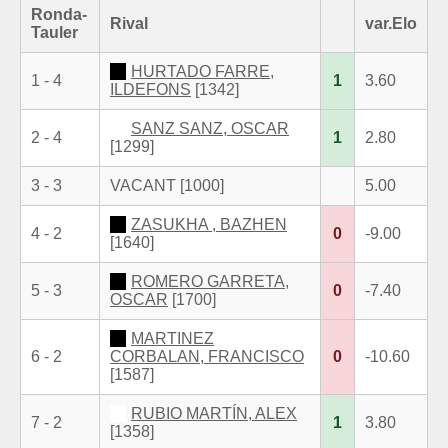
Ronda-
Rival
var.Elo
Tauler
HURTADO FARRE,
1 - 4
1
3.60
ILDEFONS
[1342]
SANZ SANZ, OSCAR
2 - 4
1
2.80
[1299]
3 - 3
VACANT [1000]
5.00
ZASUKHA , BAZHEN
4 - 2
0
-9.00
[1640]
ROMERO GARRETA,
5 - 3
0
-7.40
OSCAR
[1700]
MARTINEZ
6 - 2
CORBALAN, FRANCISCO
0
-10.60
[1587]
RUBIO MARTÍN, ALEX
7 - 2
1
3.80
[1358]