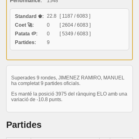
Performance:
1548
22.8
[ 1187 / 6083 ]
Standard ♚:
Coet 🚀:
0
[ 2604 / 6083 ]
Patata 🥔:
0
[ 5349 / 6083 ]
Partides:
9
Superades 9 rondes, JIMENEZ RAMIRO, MANUEL
ha completat 9 partides oficials.
Es manté la posició 3975 del rànquing ELO amb una
variació de -10.8 punts.
Partides