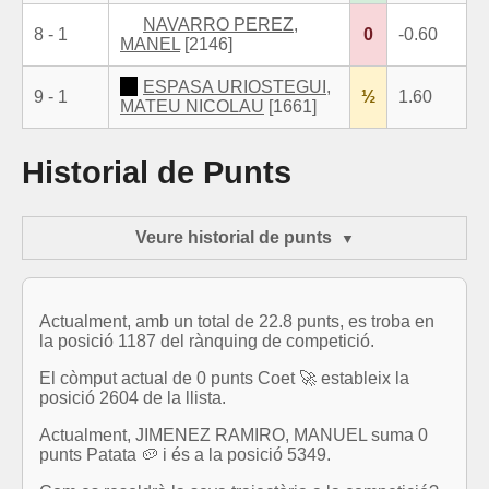
NAVARRO PEREZ,
8 - 1
0
-0.60
MANEL
[2146]
ESPASA URIOSTEGUI,
9 - 1
½
1.60
MATEU NICOLAU
[1661]
Historial de Punts
Veure historial de punts
Actualment, amb un total de 22.8 punts, es troba en
la posició 1187 del rànquing de competició.
El còmput actual de 0 punts Coet 🚀 estableix la
posició 2604 de la llista.
Actualment, JIMENEZ RAMIRO, MANUEL suma 0
punts Patata 🥔 i és a la posició 5349.