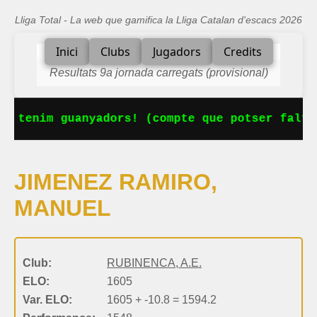
Lliga Total - La web que gamifica la Lliga Catalan d'escacs 2026
Inici
Clubs
Jugadors
Credits
Resultats 9a jornada carregats (provisional)
a tenim guanyadors! (compte que potser falta
JIMENEZ RAMIRO,
MANUEL
Club:
RUBINENCA, A.E.
ELO:
1605
Var. ELO:
1605 + -10.8 = 1594.2