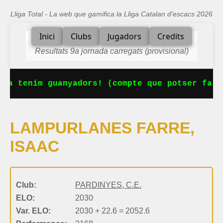
Lliga Total - La web que gamifica la Lliga Catalan d'escacs 2026
Inici
Clubs
Jugadors
Credits
Resultats 9a jornada carregats (provisional)
 Ja tenim guanyadors! (compte que potser falt
LAMPURLANES FARRE,
ISAAC
Club:
PARDINYES, C.E.
ELO:
2030
Var. ELO:
2030 + 22.6 = 2052.6