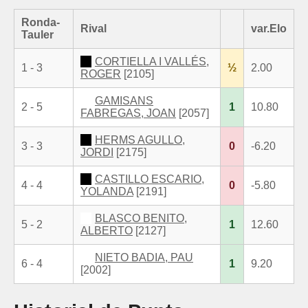
Ronda-
Rival
var.Elo
Tauler
CORTIELLA I VALLÉS,
1 - 3
½
2.00
ROGER
[2105]
GAMISANS
2 - 5
1
10.80
FABREGAS, JOAN
[2057]
HERMS AGULLO,
3 - 3
0
-6.20
JORDI
[2175]
CASTILLO ESCARIO,
4 - 4
0
-5.80
YOLANDA
[2191]
BLASCO BENITO,
5 - 2
1
12.60
ALBERTO
[2127]
NIETO BADIA, PAU
6 - 4
1
9.20
[2002]