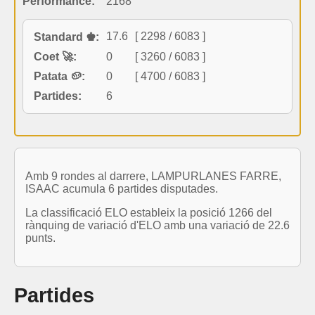
Performance:
2168
17.6
[ 2298 / 6083 ]
Standard ♚:
Coet 🚀:
0
[ 3260 / 6083 ]
Patata 🥔:
0
[ 4700 / 6083 ]
Partides:
6
Amb 9 rondes al darrere, LAMPURLANES FARRE,
ISAAC acumula 6 partides disputades.
La classificació ELO estableix la posició 1266 del
rànquing de variació d'ELO amb una variació de 22.6
punts.
Partides