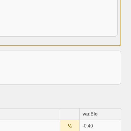
var.Elo
½
-0.40