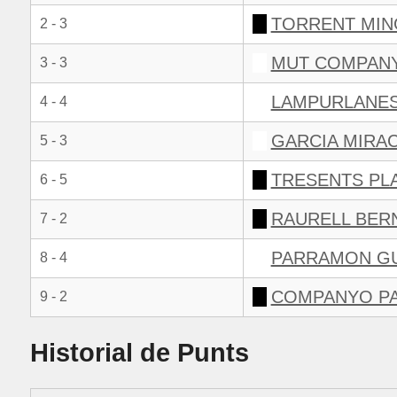
TORRENT MIN
2 - 3
MUT COMPANY
3 - 3
LAMPURLANES
4 - 4
GARCIA MIRAC
5 - 3
TRESENTS PLA
6 - 5
RAURELL BERN
7 - 2
PARRAMON GU
8 - 4
COMPANYO PA
9 - 2
Historial de Punts