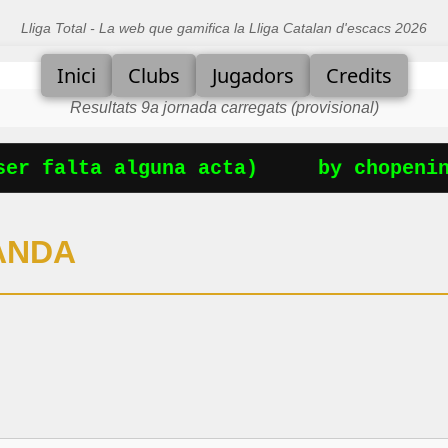
Lliga Total - La web que gamifica la Lliga Catalan d'escacs 2026
Inici
Clubs
Jugadors
Credits
Resultats 9a jornada carregats (provisional)
r falta alguna acta)
by chopening
ANDA