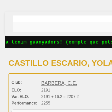
Ja tenim guanyadors! (compte que potse
CASTILLO ESCARIO, YOL
Club:
BARBERA, C.E.
ELO:
2191
Var. ELO:
2191 + 16.2 = 2207.2
Performance:
2255