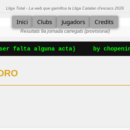
Lliga Total - La web que gamifica la Lliga Catalan d'escacs 2026
Inici
Clubs
Jugadors
Credits
Resultats 9a jornada carregats (provisional)
er falta alguna acta)
by chopening
EDRO