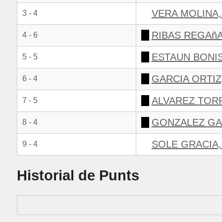
VERA MOLINA
3 - 4
RIBAS REGAñA
4 - 6
ESTAUN BONI
5 - 5
GARCIA ORTIZ
6 - 4
ALVAREZ TOR
7 - 5
GONZALEZ GA
8 - 4
SOLE GRACIA
9 - 4
Historial de Punts