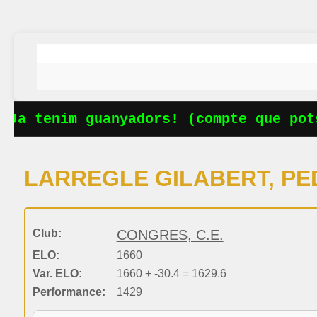
Ja tenim guanyadors! (compte que pots
LARREGLE GILABERT, P
Club:
CONGRES, C.E.
ELO:
1660
Var. ELO:
1660 + -30.4 = 1629.6
Performance:
1429