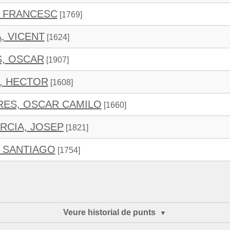
, FRANCESC
[1769]
, VICENT
[1624]
S, OSCAR
[1907]
, HECTOR
[1608]
RES, OSCAR CAMILO
[1660]
RCIA, JOSEP
[1821]
, SANTIAGO
[1754]
Veure historial de punts