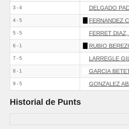
DELGADO PAD
3 - 4
FERNANDEZ C
4 - 5
FERRET DIAZ,
5 - 5
RUBIO BEREZ
6 - 1
LARREGLE GI
7 - 5
GARCIA BETET
8 - 1
GONZALEZ AB
9 - 5
Historial de Punts