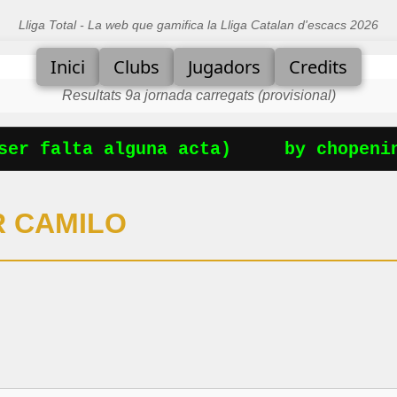
Lliga Total - La web que gamifica la Lliga Catalan d'escacs 2026
Inici
Clubs
Jugadors
Credits
Resultats 9a jornada carregats (provisional)
er falta alguna acta)
by chopening
R CAMILO