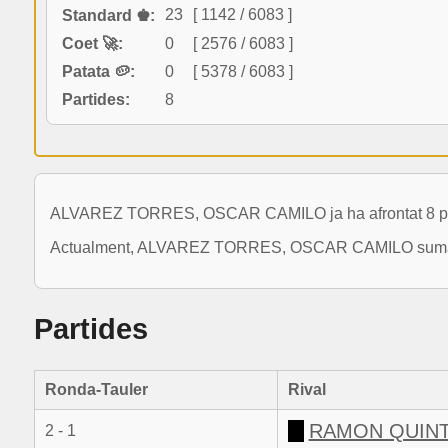
23
[ 1142 / 6083 ]
Standard ♚:
Coet 🚀:
0
[ 2576 / 6083 ]
Patata 🥔:
0
[ 5378 / 6083 ]
Partides:
8
ALVAREZ TORRES, OSCAR CAMILO ja ha afrontat 8 parti
Actualment, ALVAREZ TORRES, OSCAR CAMILO suma una v
Partides
Ronda-Tauler
Rival
RAMON QUINT
2 - 1