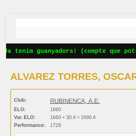
Ja tenim guanyadors! (compte que pots
ALVAREZ TORRES, OSCA
Club:
RUBINENCA, A.E.
ELO:
1660
Var. ELO:
1660 + 30.4 = 1690.4
Performance:
1729