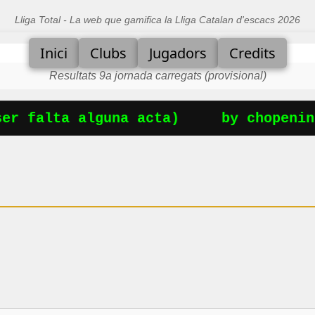
Lliga Total - La web que gamifica la Lliga Catalan d'escacs 2026
Inici
Clubs
Jugadors
Credits
Resultats 9a jornada carregats (provisional)
er falta alguna acta)
by chopening