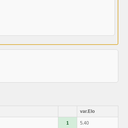
var.Elo
1
5.40