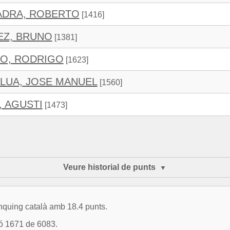
ADRA, ROBERTO
[1416]
EZ, BRUNO
[1381]
O, RODRIGO
[1623]
LUA, JOSE MANUEL
[1560]
, AGUSTI
[1473]
Veure historial de punts
ànquing català amb 18.4 punts.
ió 1671 de 6083.