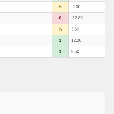
½
-2.00
0
-12.80
½
3.60
1
12.00
1
9.60