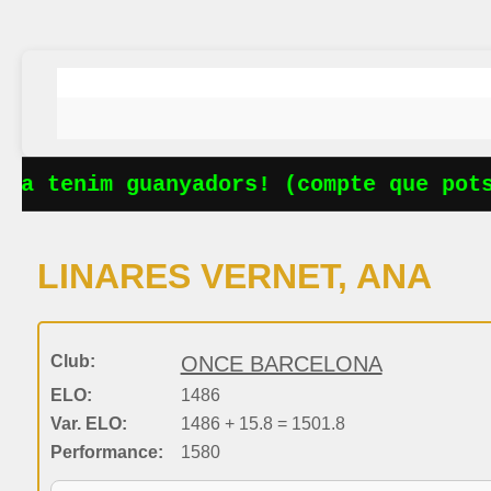
Ja tenim guanyadors! (compte que pots
LINARES VERNET, ANA
Club:
ONCE BARCELONA
ELO:
1486
Var. ELO:
1486 + 15.8 = 1501.8
Performance:
1580