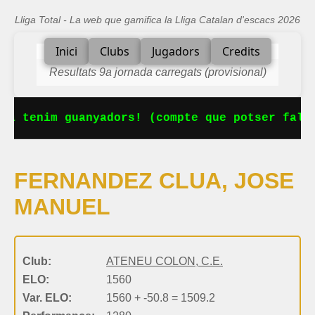
Lliga Total - La web que gamifica la Lliga Catalan d'escacs 2026
Inici
Clubs
Jugadors
Credits
Resultats 9a jornada carregats (provisional)
Ja tenim guanyadors! (compte que potser falta
FERNANDEZ CLUA, JOSE
MANUEL
Club:
ATENEU COLON, C.E.
ELO:
1560
Var. ELO:
1560 + -50.8 = 1509.2