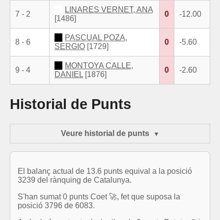
LINARES VERNET, ANA
7 - 2
0
-12.00
[1486]
PASCUAL POZA,
8 - 6
0
-5.60
SERGIO
[1729]
MONTOYA CALLE,
9 - 4
0
-2.60
DANIEL
[1876]
Historial de Punts
Veure historial de punts
El balanç actual de 13.6 punts equival a la posició
3239 del rànquing de Catalunya.
S'han sumat 0 punts Coet 🚀, fet que suposa la
posició 3796 de 6083.