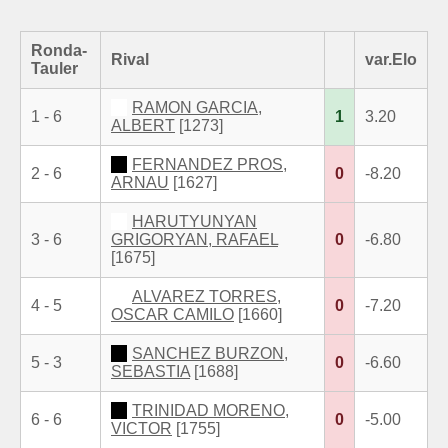
Ronda-
Rival
var.Elo
Tauler
RAMON GARCIA,
1 - 6
1
3.20
ALBERT
[1273]
FERNANDEZ PROS,
2 - 6
0
-8.20
ARNAU
[1627]
HARUTYUNYAN
3 - 6
GRIGORYAN, RAFAEL
0
-6.80
[1675]
ALVAREZ TORRES,
4 - 5
0
-7.20
OSCAR CAMILO
[1660]
SANCHEZ BURZON,
5 - 3
0
-6.60
SEBASTIA
[1688]
TRINIDAD MORENO,
6 - 6
0
-5.00
VICTOR
[1755]