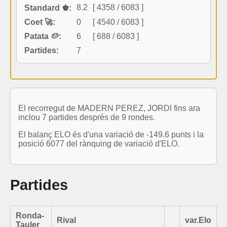
8.2
[ 4358 / 6083 ]
Standard ♚:
Coet 🚀:
0
[ 4540 / 6083 ]
Patata 🥔:
6
[ 688 / 6083 ]
Partides:
7
El recorregut de MADERN PEREZ, JORDI fins ara
inclou 7 partides després de 9 rondes.
El balanç ELO és d'una variació de -149.6 punts i la
posició 6077 del rànquing de variació d'ELO.
Partides
Ronda-
Rival
var.Elo
Tauler