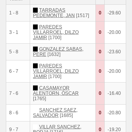
TARRADAS
1 - 8
0
-29.60
PEDEMONTE, JAN
[1517]
PAREDES
3 - 1
VILLARROEL, DILZO
0
-20.00
JAMIR
[1700]
GONZALEZ SABAS,
5 - 8
0
-23.60
PERE
[1632]
PAREDES
6 - 7
VILLARROEL, DILZO
0
-20.00
JAMIR
[1700]
CASAMAYOR
7 - 6
ALENTORN, ÒSCAR
0
-16.40
[1765]
SANCHEZ SAEZ,
8 - 6
0
-20.80
SALVADOR
[1685]
VILLAR SANCHEZ,
9 - 7
0
-19.20