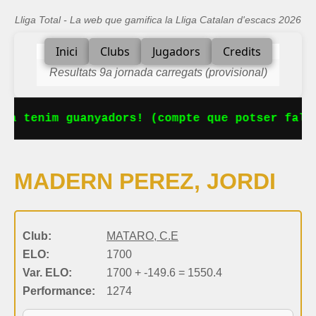
Lliga Total - La web que gamifica la Lliga Catalan d'escacs 2026
Inici
Clubs
Jugadors
Credits
Resultats 9a jornada carregats (provisional)
Ja tenim guanyadors! (compte que potser falta
MADERN PEREZ, JORDI
Club:
MATARO, C.E
ELO:
1700
Var. ELO:
1700 + -149.6 = 1550.4
Performance:
1274