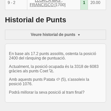
LLORCA MAS ,
9 - 2
1
20.00
FRANCISCO
[1700]
Historial de Punts
Veure historial de punts
En base als 17.2 punts assolits, ostenta la posició
2400 del rànquing de puntuació.
Actualment, la posició ocupada és la 3318 de 6083
gràcies als punts Coet 🚀.
Amb aquests punts Patata 🥔 (5), s'assoleix la
posició 1076.
Podrà millorar la seva posició al tram final?