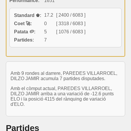
Performance:
1651
17.2
[ 2400 / 6083 ]
Standard ♚:
Coet 🚀:
0
[ 3318 / 6083 ]
Patata 🥔:
5
[ 1076 / 6083 ]
Partides:
7
Amb 9 rondes al darrere, PAREDES VILLARROEL,
DILZO JAMIR acumula 7 partides disputades.
Amb el còmput actual, PAREDES VILLARROEL,
DILZO JAMIR arriba a una variació de -12.6 punts
ELO i la posició 4115 del rànquing de variació
d'ELO.
Partides