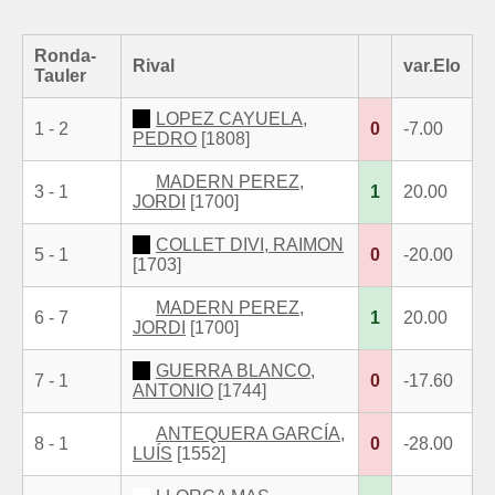
Ronda-
Rival
var.Elo
Tauler
LOPEZ CAYUELA,
1 - 2
0
-7.00
PEDRO
[1808]
MADERN PEREZ,
3 - 1
1
20.00
JORDI
[1700]
COLLET DIVI, RAIMON
5 - 1
0
-20.00
[1703]
MADERN PEREZ,
6 - 7
1
20.00
JORDI
[1700]
GUERRA BLANCO,
7 - 1
0
-17.60
ANTONIO
[1744]
ANTEQUERA GARCÍA,
8 - 1
0
-28.00
LUÍS
[1552]