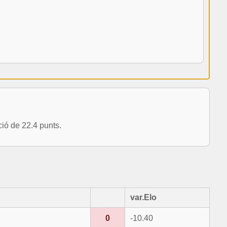
ió de 22.4 punts.
var.Elo
0
-10.40