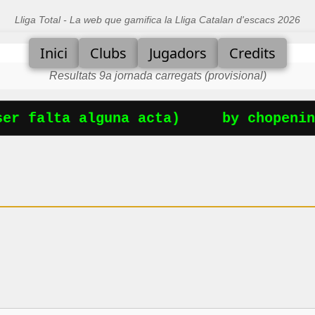
Lliga Total - La web que gamifica la Lliga Catalan d'escacs 2026
Inici
Clubs
Jugadors
Credits
Resultats 9a jornada carregats (provisional)
r falta alguna acta)
by chopening