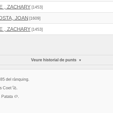
 , ZACHARY
[1453]
OSTA, JOAN
[1609]
 , ZACHARY
[1453]
Veure historial de punts
785 del rànquing.
s Coet 🚀.
 Patata 🥔.