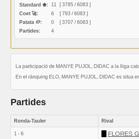
11
[ 3785 / 6083 ]
Standard ♚:
Coet 🚀:
6
[ 793 / 6083 ]
Patata 🥔:
0
[ 3707 / 6083 ]
Partides:
4
La participació de MANYE PUJOL, DIDAC a la lliga cata
En el rànquing ELO, MANYE PUJOL, DIDAC es situa en la
Partides
Ronda-Tauler
Rival
FLORES G
1 - 6