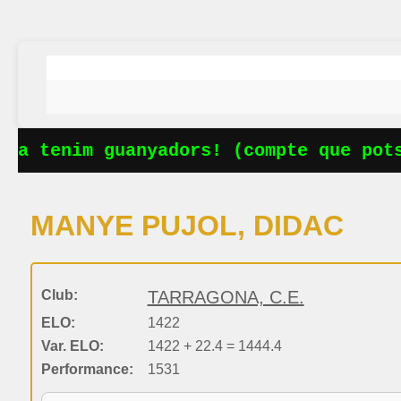
Ja tenim guanyadors! (compte que potse
MANYE PUJOL, DIDAC
Club:
TARRAGONA, C.E.
ELO:
1422
Var. ELO:
1422 + 22.4 = 1444.4
Performance:
1531